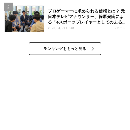
プロゲーマーに求められる信頼とは？ 元
日本テレビアナウンサー、篠原光氏によ
る「eスポーツプレイヤーとしてのふる
まい研修」に参加してみた
2026/04/21 13:48
レポート
ランキングをもっと見る