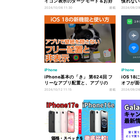
イコン表示のダークモード＆お好
慣れない
みカラーに統一アレンジ - iOS 18
「写真」の
2024/10/06 11:30
連載
2024/09/29
の新機能
能
iPhone
iPhone
iPhone基本の「き」 第624回 フ
iOS 18
リーなアプリ配置と、アプリの
オフが面倒
「ロック」＆「非表示」の使い方
ないiPh
2024/10/12 11:15
連載
2024/09/26
- iOS 18の新機能