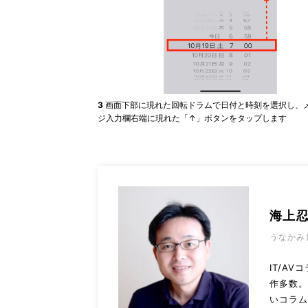
3
画面下部に現れた回転ドラムで日付と時刻を選択し、
ジ入力欄右端に現れた「↑」ボタンをタップします
海上
うなかみ
IT/A
作多数
いコラ