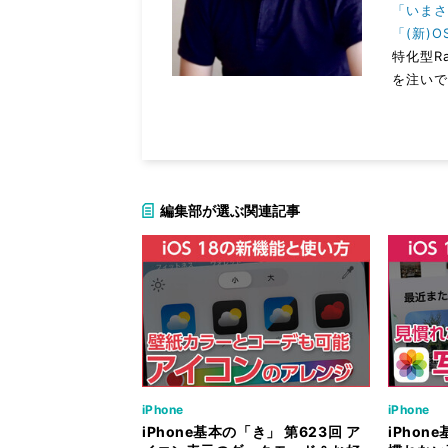
「いまさ
「(新)O
特化型R
を注いで
編集部が選ぶ関連記事
iPhone
iPhone
iPhone基本の「き」 第623回 ア
iPhon