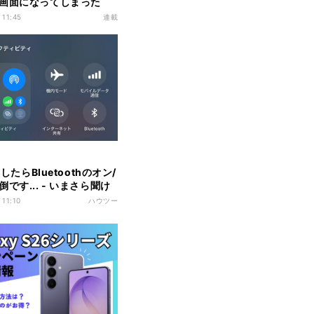
画面になってしまった
使い方 - iOS 18の新機
 11:45
連載
にしたらBluetoothのオン/
です... - いまさら聞け
oneのなぜ
 11:10
ハウツー