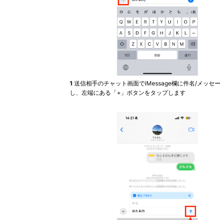
1
送信相手のチャット画面でiMessage欄に件名/メッセ
し、左端にある「+」ボタンをタップします