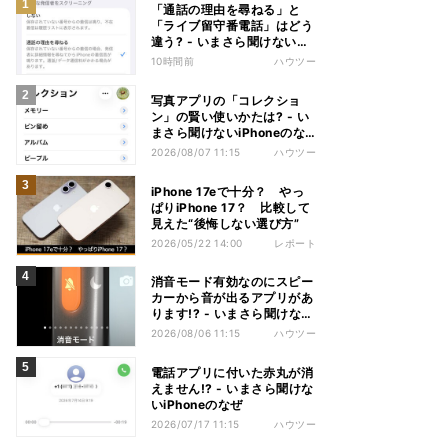
「通話の理由を尋ねる」と
「ライブ留守番電話」はどう
違う? - いまさら聞けない
iPhoneのなぜ
10時間前
ハウツー
写真アプリの「コレクショ
ン」の賢い使いかたは? - い
まさら聞けないiPhoneのな
ぜ
2026/08/07 11:15
ハウツー
iPhone 17eで十分？ やっ
ぱりiPhone 17？ 比較して
見えた“後悔しない選び方”
2026/05/22 14:00
レポート
消音モード有効なのにスピー
カーから音が出るアプリがあ
ります!? - いまさら聞けない
iPhoneのなぜ
2026/08/06 11:15
ハウツー
電話アプリに付いた赤丸が消
えません!? - いまさら聞けな
いiPhoneのなぜ
2026/07/17 11:15
ハウツー