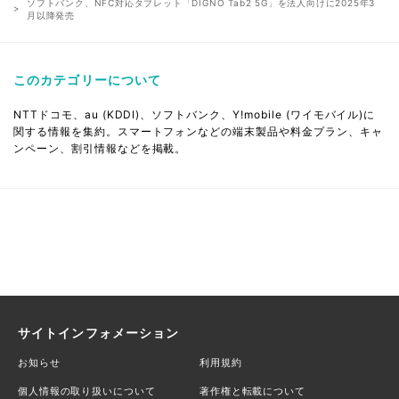
ソフトバンク、NFC対応タブレット「DIGNO Tab2 5G」を法人向けに2025年3
月以降発売
このカテゴリーについて
NTTドコモ、au (KDDI)、ソフトバンク、Y!mobile (ワイモバイル)に
関する情報を集約。スマートフォンなどの端末製品や料金プラン、キャ
ンペーン、割引情報などを掲載。
サイトインフォメーション
お知らせ
利用規約
個人情報の取り扱いについて
著作権と転載について