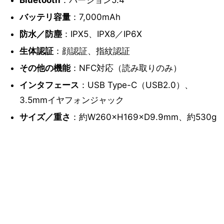
Bluetooth
：バージョン5.4
バッテリ容量
：7,000mAh
防水／防塵
：IPX5、IPX8／IP6X
生体認証
：顔認証、指紋認証
その他の機能
：NFC対応（読み取りのみ）
インタフェース
：USB Type-C（USB2.0）、
3.5mmイヤフォンジャック
サイズ／重さ
：約W260×H169×D9.9mm、約530g