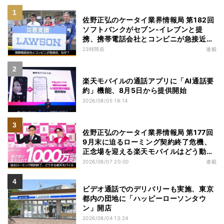
佐野正弘のケータイ業界情報局 第182回
ソフトバンクがセブン-イレブンと提
携、携帯電話会社とコンビニが急接近す
る理由は
23時間前
連載
楽天モバイルの通話アプリに「AI通話要
約」機能、8月5日から提供開始
2026/08/05 18:14
佐野正弘のケータイ業界情報局 第177回
9月末に迫るローミング契約終了危機、
正念場を迎える楽天モバイルはどう動
く？
2026/06/07 20:00
連載
ビデオ通話でのデリバリーも実施、東京
都内の団地に「ハッピーローソンタウ
ン」開店
2026/08/04 13:24