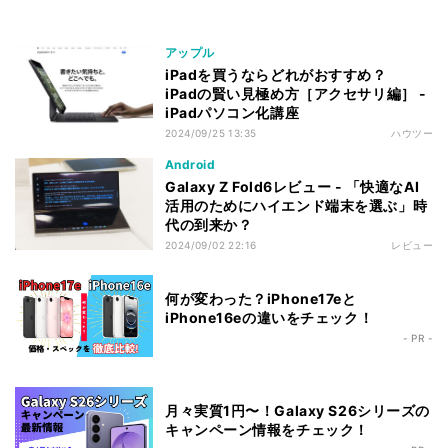
アップル
iPadを買うならどれがおすすめ？
iPadの賢い見極め方［アクセサリ編］ -
iPadパソコン化講座
2024/09/25 13:35
ハウツー
Android
Galaxy Z Fold6レビュー - 「快適なAI
活用のためにハイエンド端末を選ぶ」時
代の到来か？
2024/09/02 22:16
レビュー
何が変わった？iPhone17eと
iPhone16eの違いをチェック！
- PR -
月々実質1円〜！Galaxy S26シリーズの
キャンペーン情報をチェック！