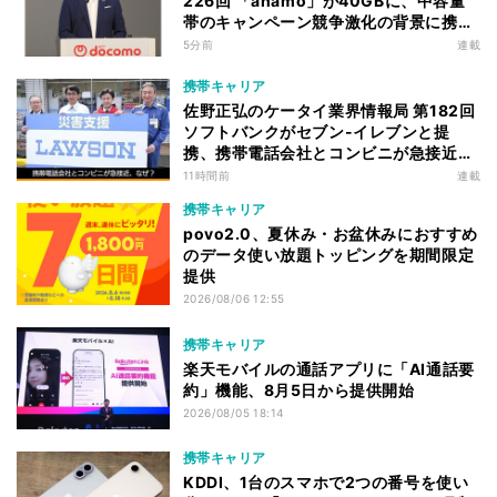
226回 「ahamo」が40GBに、中容量
帯のキャンペーン競争激化の背景に携帯
各社の“迷い”あり
5分前
連載
携帯キャリア
佐野正弘のケータイ業界情報局 第182回
ソフトバンクがセブン-イレブンと提
携、携帯電話会社とコンビニが急接近す
る理由は
11時間前
連載
携帯キャリア
povo2.0、夏休み・お盆休みにおすすめ
のデータ使い放題トッピングを期間限定
提供
2026/08/06 12:55
携帯キャリア
楽天モバイルの通話アプリに「AI通話要
約」機能、8月5日から提供開始
2026/08/05 18:14
携帯キャリア
KDDI、1台のスマホで2つの番号を使い