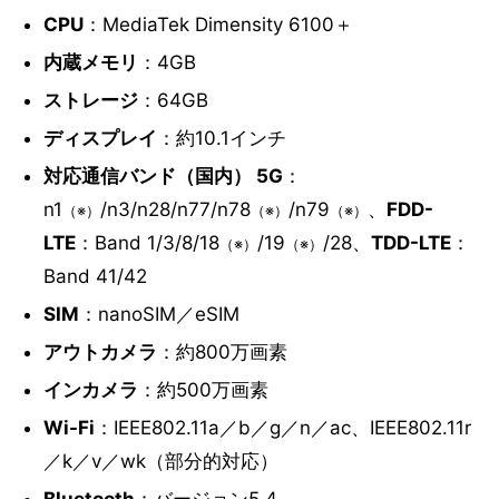
CPU
：MediaTek Dimensity 6100＋
内蔵メモリ
：4GB
ストレージ
：64GB
ディスプレイ
：約10.1インチ
対応通信バンド（国内） 5G
：
n1
/n3/n28/n77/n78
/n79
、
FDD-
（※）
（※）
（※）
LTE
：Band 1/3/8/18
/19
/28、
TDD-LTE
：
（※）
（※）
Band 41/42
SIM
：nanoSIM／eSIM
アウトカメラ
：約800万画素
インカメラ
：約500万画素
Wi-Fi
：IEEE802.11a／b／g／n／ac、IEEE802.11r
／k／v／wk（部分的対応）