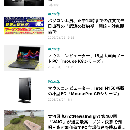
5時間前
PC本体
パソコン工房、正午12時までの注文で当
日出荷の「怒涛の短納期」開始 - 対象製
品で
2026/08/05 15:39
PC本体
マウスコンピューター、18型大画面ノー
トPC「mouse K8シリーズ」
2026/08/05 11:11
PC本体
マウスコンピューター、Intel N150搭載
の小型PC「MousePro CRシリーズ」
2026/08/04 11:11
大河原克行のNewsInsight 第467回
「VAIO」が過去最高、ノジマ決算で判
明 - 高付加価値でPC市場低迷を跳ね返