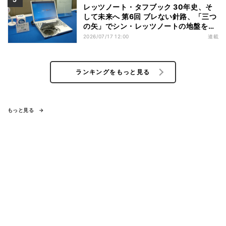
レッツノート・タフブック 30年史、そ
して未来へ 第6回 ブレない針路、「三つ
の矢」でシン・レッツノートの地盤を築
く
2026/07/17 12:00
連載
ランキングをもっと見る
もっと見る