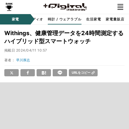
ー
サウンド / オーディオ
家電
時計 / ウェアラブル
生活家電
家電量販店
Withings、健康管理データを24時間測定する
ハイブリッド型スマートウォッチ
掲載日
2024/04/11 10:57
著者：
早川厚志
URLをコピー