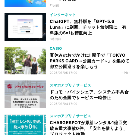
11分前
インターネット
ChatGPT、無料版を「GPT-5.6
Luna」に刷新、チャット無制限に 有
料版のSolも精度向上
6時間前
CASIO
夏休みのおでかけに! 親子で「TOKYO
PARKS CARD ~公園カード~」を集めて
都立公園巡りを楽しもう
2026/08/05 17:00
- PR -
スマホアプリ / サービス
ドコモ・バイクシェア、システム不具合
のため全国でサービス一時停止
2026/08/04 17:00
スマホアプリ / サービス
CHARGESPOTが累計レンタル1億回突
破＆重大事故0件、「安全を借りよう」
プロジェクト始動