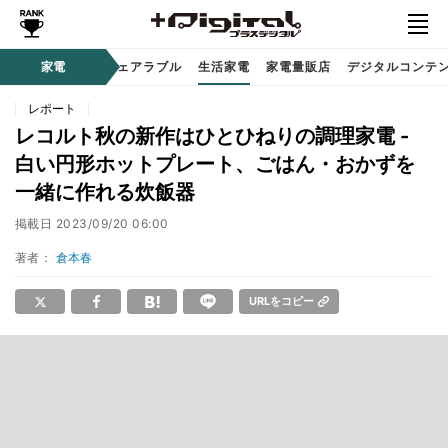
オーディオ
家電
時計 / ウェアラブル
生活家電
家電量販店
デジタルコンテ
レポート
レコルト秋の新作はひとひねりの調理家電 -
白い円形ホットプレート、ごはん・おかずを
一緒に作れる炊飯器
掲載日
2023/09/20 06:00
著者：
倉本春
URLをコピー