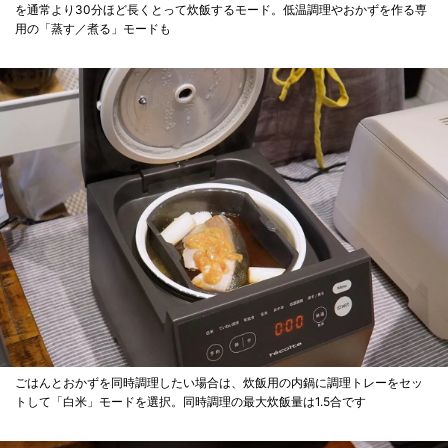
を通常より30分ほど長くとって炊飯するモード。低温調理やおかずを作る専
用の「蒸す／煮る」モードも
ごはんとおかずを同時調理したい場合は、炊飯用の内鍋に調理トレーをセッ
トして「白米」モードを選択。同時調理の最大炊飯量は1.5合です