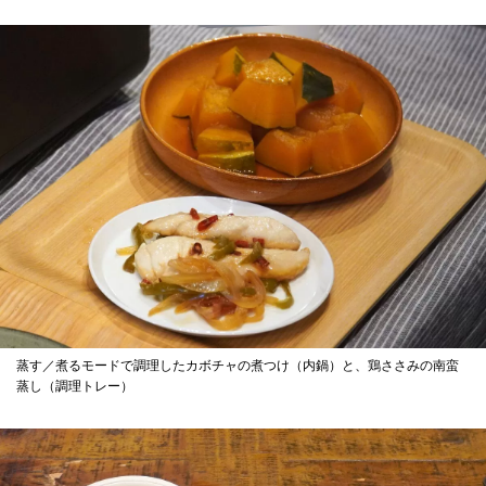
蒸す／煮るモードで調理したカボチャの煮つけ（内鍋）と、鶏ささみの南蛮
蒸し（調理トレー）