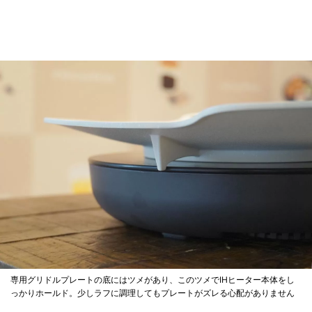
専用グリドルプレートの底にはツメがあり、このツメでIHヒーター本体をし
っかりホールド。少しラフに調理してもプレートがズレる心配がありません