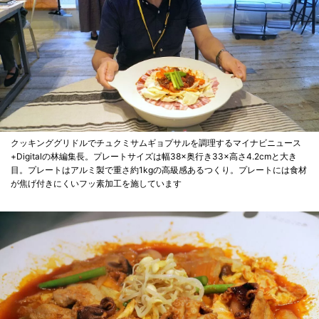
クッキンググリドルでチュクミサムギョプサルを調理するマイナビニュース
+Digitalの林編集長。プレートサイズは幅38×奥行き33×高さ4.2cmと大き
目。プレートはアルミ製で重さ約1kgの高級感あるつくり。プレートには食材
が焦げ付きにくいフッ素加工を施しています