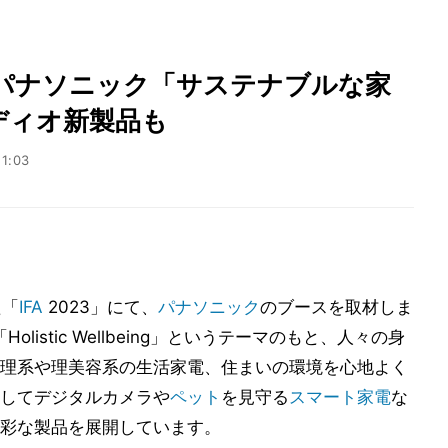
人気のパナソニック「サステナブルな家
ディオ新製品も
11:03
た「
IFA
2023」にて、
パナソニック
のブースを取材しま
listic Wellbeing」というテーマのもと、人々の身
理系や理美容系の生活家電、住まいの環境を心地よく
してデジタルカメラや
ペット
を見守る
スマート家電
な
彩な製品を展開しています。