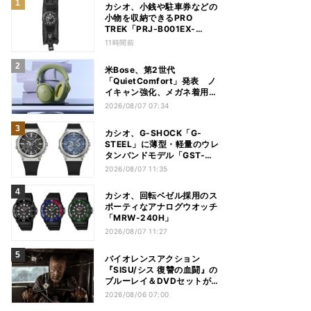
カシオ、小銭や駐車券などの
小物を収納できるPRO
TREK「PRJ-B001EX-
1JR」
11時間前
米Bose、第2世代
「QuietComfort」発表 ノ
イキャン強化、メガネ着用時
の低下を抑制
2026/08/07 07:34
カシオ、G-SHOCK「G-
STEEL」に薄型・軽量のウレ
タンバンドモデル「GST-
B1000」
2026/08/07 11:35
カシオ、回転ベゼル採用のス
ポーティなアナログウオッチ
「MRW-240H」
2026/08/07 11:27
バイオレンスアクション
『SISU/シス 復讐の血闘』の
ブルーレイ＆DVDセットが
12月2日に発売
2026/08/06 07:00