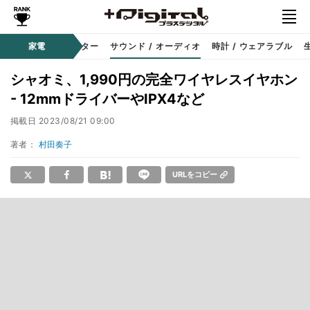
コーダー
家電
プロジェクター
サウンド / オーディオ
時計 / ウェアラブル
シャオミ、1,990円の完全ワイヤレスイヤホン
- 12mmドライバーやIPX4など
掲載日
2023/08/21 09:00
著者：
村田奏子
URLをコピー