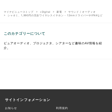
マイナビニューストップ
+Digital
家電
サウンド / オーディオ
シャオミ、1,990円の完全ワイヤレスイヤホン - 12mmドライバーやIPX4など
このカテゴリーについて
ピュアオーディオ、プロジェクタ、シアターなど趣味のAV情報を紹
介。
サイトインフォメーション
お知らせ
利用規約