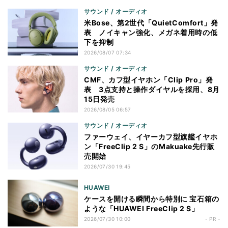
サウンド / オーディオ
米Bose、第2世代「QuietComfort」発
表 ノイキャン強化、メガネ着用時の低
下を抑制
2026/08/07 07:34
サウンド / オーディオ
CMF、カフ型イヤホン「Clip Pro」発
表 3点支持と操作ダイヤルを採用、8月
15日発売
2026/08/05 06:57
サウンド / オーディオ
ファーウェイ、イヤーカフ型旗艦イヤホ
ン「FreeClip 2 S」のMakuake先行販
売開始
2026/07/30 19:45
HUAWEI
ケースを開ける瞬間から特別に 宝石箱の
ような「HUAWEI FreeClip 2 S」
2026/07/30 10:00
- PR -