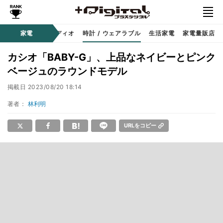
ー
サウンド / オーディオ
家電
時計 / ウェアラブル
生活家電
家電量販店
カシオ「BABY-G」、上品なネイビーとピンク
ベージュのラウンドモデル
掲載日
2023/08/20 18:14
著者：
林利明
URLをコピー