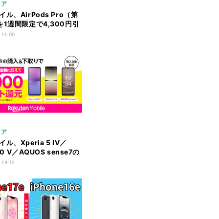
リア
ル、AirPods Pro（第
を1週間限定で4,300円引
 11:00
リア
ル、Xperia 5 IV／
 10 V／AQUOS sense7の
取りで最大5,000ポイン
 18:12