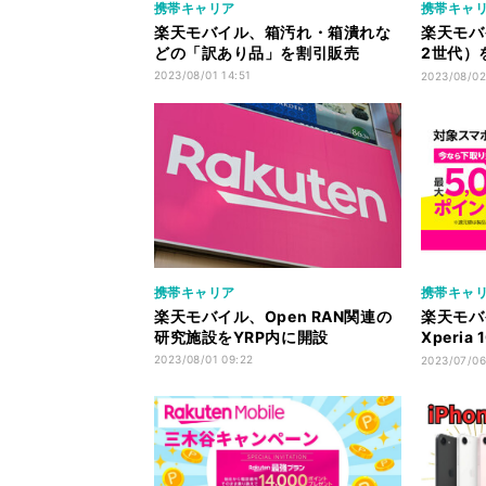
携帯キャリア
携帯キャ
楽天モバイル、箱汚れ・箱潰れな
楽天モバイ
どの「訳あり品」を割引販売
2世代）
き
2023/08/01 14:51
2023/08/02
携帯キャリア
携帯キャ
楽天モバイル、Open RAN関連の
楽天モバイ
研究施設をYRP内に開設
Xperia
購入＋下
2023/08/01 09:22
2023/07/06
ト還元