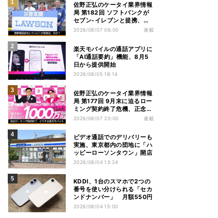
佐野正弘のケータイ業界情報
局 第182回 ソフトバンクが
セブン-イレブンと提携、携
帯電話会社とコンビニが急接
2026/08/07 06:00
連載
近する理由は
楽天モバイルの通話アプリに
「AI通話要約」機能、8月5
日から提供開始
2026/08/05 18:14
佐野正弘のケータイ業界情報
局 第177回 9月末に迫るロー
ミング契約終了危機、正念場
を迎える楽天モバイルはどう
2026/06/07 20:00
連載
動く？
ビデオ通話でのデリバリーも
実施、東京都内の団地に「ハ
ッピーローソンタウン」開店
2026/08/04 13:24
KDDI、1台のスマホで2つの
番号を使い分けられる「セカ
ンドナンバー」 月額550円
2026/08/04 15:00