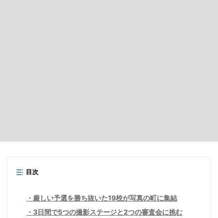
目次
厳しい予選を勝ち抜いた19校が写真の町に集結
3日間で5つの撮影ステージと2つの審査会に挑む