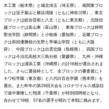
木工業（栃木県）と城北埼玉（埼玉県）、南関東ブロ
ックは逗子葉山と横浜清陵（ともに神奈川県）、東京
ブロックは総合芸術と八丈（ともに東京都）、北陸信
越ブロックは富山東（富山県）、東海ブロックは静岡
聖光学院（静岡県）と小牧南（愛知県）、近畿ブロッ
クは前回優勝校の生野と帝塚山学院（ともに大阪
府）、中国ブロックは出雲北陵（島根県）、四国ブロ
ックは今治北高校大三島分校（愛媛県）、九州・沖縄
ブロックは浦添工業（沖縄県）の計16校が選出されま
した。さらに選抜枠として、全ブロックの審査後にト
キワ松学園（東京都）と八代白百合学園（熊本県）を
選出。また昨年の第29回大会をコロナウイルス感染症
で途中棄権した翔凛（千葉県）が特別招聘校となり、
合わせて19校、57名の選手が晴れて本戦に挑みます。