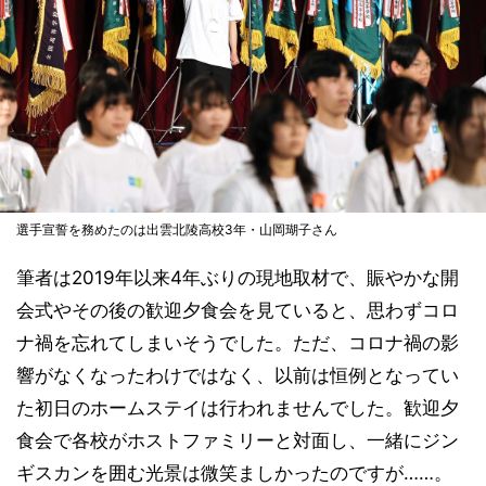
選手宣誓を務めたのは出雲北陵高校3年・山岡瑚子さん
筆者は2019年以来4年ぶりの現地取材で、賑やかな開
会式やその後の歓迎夕食会を見ていると、思わずコロ
ナ禍を忘れてしまいそうでした。ただ、コロナ禍の影
響がなくなったわけではなく、以前は恒例となってい
た初日のホームステイは行われませんでした。歓迎夕
食会で各校がホストファミリーと対面し、一緒にジン
ギスカンを囲む光景は微笑ましかったのですが……。