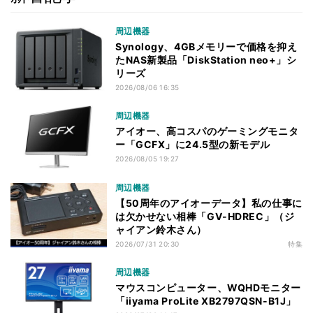
周辺機器
Synology、4GBメモリーで価格を抑え
たNAS新製品「DiskStation neo+」シ
リーズ
2026/08/06 16:35
周辺機器
アイオー、高コスパのゲーミングモニタ
ー「GCFX」に24.5型の新モデル
2026/08/05 19:27
周辺機器
【50周年のアイオーデータ】私の仕事に
は欠かせない相棒「GV-HDREC」（ジ
ャイアン鈴木さん）
2026/07/31 20:30
特集
周辺機器
マウスコンピューター、WQHDモニター
「iiyama ProLite XB2797QSN-B1J」