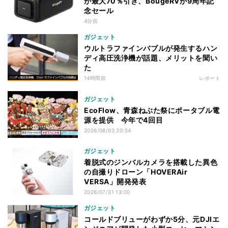
が最大70％引き、BougeRVが9周年記
念セール
4分前
ガジェット
ウルトラファインバブルが発生するハン
ディ高圧洗浄機が話題、メリットを聞い
た
14時間前
レポート
ガジェット
EcoFlow、青森ねぶた祭にポータブル電
源を提供 今年で4回目
2026/08/03 20:54
ガジェット
着脱式のジンバルカメラを搭載した異色
の自撮りドローン「HOVERAir
VERSA」開発発表
2026/07/31 13:00
ガジェット
コールドブリューがわずか5分、元DJIエ