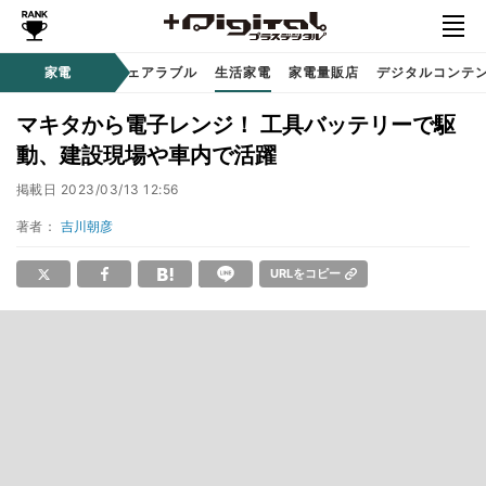
オーディオ
家電
時計 / ウェアラブル
生活家電
家電量販店
デジタルコンテ
マキタから電子レンジ！ 工具バッテリーで駆
動、建設現場や車内で活躍
掲載日
2023/03/13 12:56
著者：
吉川朝彦
URLをコピー