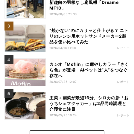
新趣向の羽根なし扇風機「Dreame
MF10」
2026/08/03 21:38
“焼かない”のにカリッと仕上がる？ ニト
リのレンジ用ホットサンドメーカー2製
品を使い比べてみた
2026/04/16 11:00
レビュー
カシオ「Moflin」に癒やしカラー「さく
ら色」が登場 AIペットは“人”をつなぐ
存在へ
2026/07/25 12:07
レポート
主菜＋副菜が最短16分、シロカの新「お
うちシェフクッカー」は2品同時調理と
介護食に注目
2026/05/25 19:24
レポート