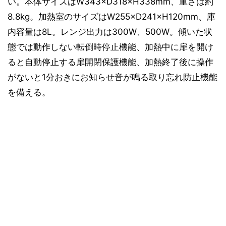
い。本体サイズはW343×D318×H338mm、重さは約
8.8kg。加熱室のサイズはW255×D241×H120mm、庫
内容量は8L。レンジ出力は300W、500W。傾いた状
態では動作しない転倒時停止機能、加熱中に扉を開け
ると自動停止する扉開閉保護機能、加熱終了後に操作
がないと1分おきにお知らせ音が鳴る取り忘れ防止機能
を備える。