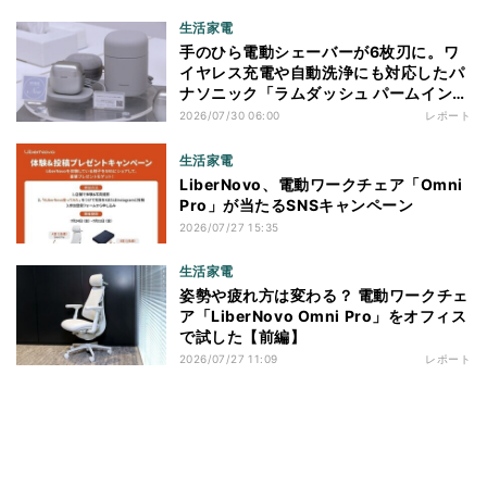
生活家電
手のひら電動シェーバーが6枚刃に。ワ
イヤレス充電や自動洗浄にも対応したパ
ナソニック「ラムダッシュ パームイン
プロ」を体験
2026/07/30 06:00
レポート
生活家電
LiberNovo、電動ワークチェア「Omni
Pro」が当たるSNSキャンペーン
2026/07/27 15:35
生活家電
姿勢や疲れ方は変わる？ 電動ワークチェ
ア「LiberNovo Omni Pro」をオフィス
で試した【前編】
2026/07/27 11:09
レポート