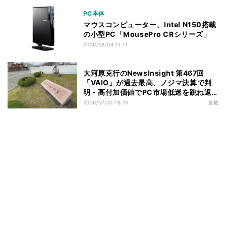
PC本体
マウスコンピューター、Intel N150搭載
の小型PC「MousePro CRシリーズ」
2026/08/04 11:11
大河原克行のNewsInsight 第467回
「VAIO」が過去最高、ノジマ決算で判
明 - 高付加価値でPC市場低迷を跳ね返
す
2026/07/31 18:10
連載