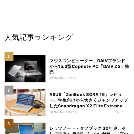
人気記事ランキング
マウスコンピューター、DAIVブランド
から15.3型Copilot+ PC「DAIV Z5」発
売
2026/08/06 15:11
ASUS「ZenBook SORA 16」レビュ
ー、学生向けから大きくジャンプアップ
したSnapdragon X2 Elite Extremeノ
ートPC
2026/05/04 09:11
レビュー
レッツノート・タフブック 30年史、そ
して未来へ 第6回 ブレない針路、「三つ