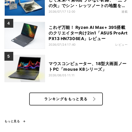
の矢」でシン・レッツノートの地盤を築
く
2026/07/17 12:00
連載
これぞ万能！ Ryzen AI Max+ 395搭載
のクリエイター向け2in1「ASUS ProArt
PX13 HN7306EA」レビュー
2026/07/24 17:40
レビュー
マウスコンピューター、18型大画面ノー
トPC「mouse K8シリーズ」
2026/08/05 11:11
ランキングをもっと見る
もっと見る