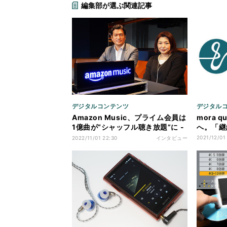
編集部が選ぶ関連記事
デジタルコンテンツ
デジタル
Amazon Music、プライム会員は
mora 
1億曲が“シャッフル聴き放題”に -
へ。「継
ポッドキャストも充実
2021/12/01
2022/11/01 22:30
インタビュー