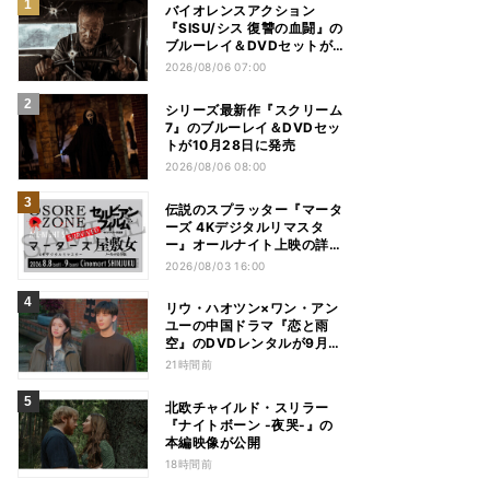
バイオレンスアクション
『SISU/シス 復讐の血闘』の
ブルーレイ＆DVDセットが
12月2日に発売
2026/08/06 07:00
シリーズ最新作『スクリーム
7』のブルーレイ＆DVDセッ
トが10月28日に発売
2026/08/06 08:00
伝説のスプラッター『マータ
ーズ 4Kデジタルリマスタ
ー』オールナイト上映の詳細
が発表
2026/08/03 16:00
リウ・ハオツン×ワン・アン
ユーの中国ドラマ『恋と雨
空』のDVDレンタルが9月2
日より開始
21時間前
北欧チャイルド・スリラー
『ナイトボーン -夜哭-』の
本編映像が公開
18時間前