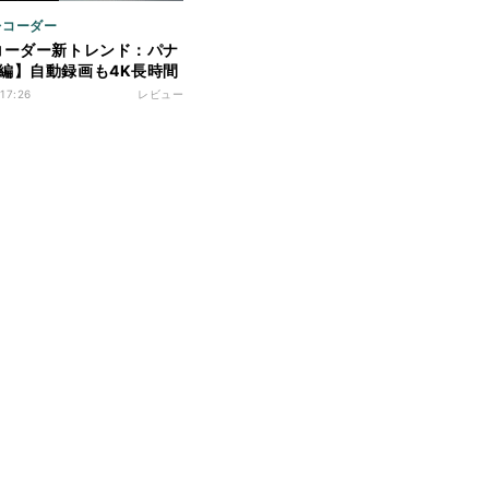
 レコーダー
コーダー新トレンド：パナ
編】自動録画も4K長時間
せ！
 17:26
レビュー