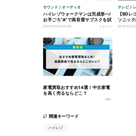
サウンド / オーディオ
テレビ /
ハイレゾウォークマンは完成形へ!
【BDレ
お手ごろ“A”で高音質サブスクを試
ソニック
す
もおまか
2020/07/09 07:00
レビュー
2019/12/13
家電買取おすすめ14選！中古家電
を高く売るならどこ？
- PR -
関連キーワード
ハイレゾ