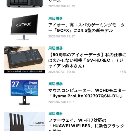
リーズ
2026/08/06 16:35
周辺機器
アイオー、高コスパのゲーミングモニタ
ー「GCFX」に24.5型の新モデル
2026/08/05 19:27
周辺機器
【50周年のアイオーデータ】私の仕事に
は欠かせない相棒「GV-HDREC」（ジ
ャイアン鈴木さん）
2026/07/31 20:30
特集
周辺機器
マウスコンピューター、WQHDモニター
「iiyama ProLite XB2797QSN-B1J」
2026/07/30 11:17
周辺機器
ファーウェイ、Wi-Fi 7対応の
「HUAWEI WiFi BE3」に新色ブラック