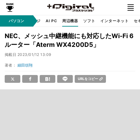
C
自作 / テクノロジ
パソコン
AI PC
周辺機器
ソフト
インターネット
セ
NEC、メッシュ中継機能にも対応したWi-Fi 6
ルーター「Aterm WX4200D5」
掲載日
2023/01/12 13:09
著者：
細田頌翔
URLをコピー