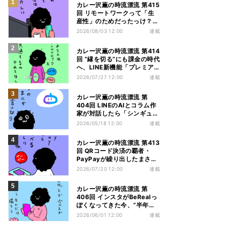
カレー沢薫の時流漂流 第415
回 リモートワークって「生
産性」のためだったっけ？
GMOの在宅勤務廃止で考え
2026/08/03 12:00
連載
る
カレー沢薫の時流漂流 第414
回 “縁を切る”にも課金の時代
へ、LINE新機能「プレミア
ムブロック」が好評
2026/07/27 12:00
連載
カレー沢薫の時流漂流 第
404回 LINEのAIとコラム作
家が対話したら「シンギュラ
リティ」をちょっとだけ感じ
2026/05/18 12:00
連載
た件
カレー沢薫の時流漂流 第413
回 QRコード決済の覇者・
PayPayが繰り出したまさか
の一手「他社カード利用券」
2026/07/20 12:00
連載
カレー沢薫の時流漂流 第
406回 インスタがBeRealっ
ぽくなってきた今、“半年
ROMる”先人の話を聞いてみ
2026/06/01 12:00
連載
よう