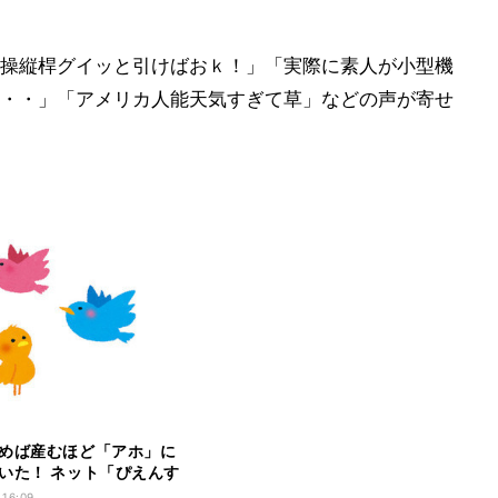
操縦桿グイッと引けばおｋ！」「実際に素人が小型機
・・」「アメリカ人能天気すぎて草」などの声が寄せ
めば産むほど「アホ」に
いた！ ネット「ぴえんす
物」
 16:09