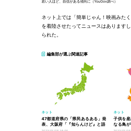
若い人ほど、自信がある傾向に（YouGov調べ）
ネット上では「簡単じゃん！映画みたく
を着陸させたってニュースはありますし
られた。
編集部が選ぶ関連記事
ネット
ネット
47都道府県の「県民あるある」発
子供を産
表、大阪府「『知らんけど』と語
なる鳥が
尾につける」など
ぎる生き
2023/01/05 16:00
2023/01/05