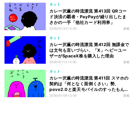
ネット
カレー沢薫の時流漂流 第413回 QRコー
ド決済の覇者・PayPayが繰り出したま
さかの一手「他社カード利用券」
2026/07/20 12:00
連載
ネット
カレー沢薫の時流漂流 第412回 無課金で
は文句も言いづらい、「X」ヘビーユー
ザーがSpaceX株を購入した理由
2026/07/13 12:00
連載
ネット
カレー沢薫の時流漂流 第411回 スマホの
契約は「何となく面倒くさい」勢、
povo2.0と楽天モバイルのすったもんだ
を眺める
2026/07/06 12:00
連載