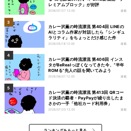
レミアムブロック」が好評
2026/07/27 12:00
連載
カレー沢薫の時流漂流 第404回 LINEの
AIとコラム作家が対話したら「シンギュ
ラリティ」をちょっとだけ感じた件
2026/05/18 12:00
連載
カレー沢薫の時流漂流 第406回 インス
タがBeRealっぽくなってきた今、“半年
ROMる”先人の話を聞いてみよう
2026/06/01 12:00
連載
カレー沢薫の時流漂流 第413回 QRコー
ド決済の覇者・PayPayが繰り出したま
さかの一手「他社カード利用券」
2026/07/20 12:00
連載
ランキングをもっと見る