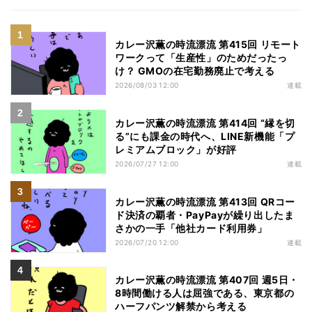
カレー沢薫の時流漂流 第415回 リモート
ワークって「生産性」のためだったっ
け？ GMOの在宅勤務廃止で考える
2026/08/03 12:00
連載
カレー沢薫の時流漂流 第414回 “縁を切
る”にも課金の時代へ、LINE新機能「プ
レミアムブロック」が好評
2026/07/27 12:00
連載
カレー沢薫の時流漂流 第413回 QRコー
ド決済の覇者・PayPayが繰り出したま
さかの一手「他社カード利用券」
2026/07/20 12:00
連載
カレー沢薫の時流漂流 第407回 週5日・
8時間働ける人は屈強である、東京都の
ハーフパンツ解禁から考える