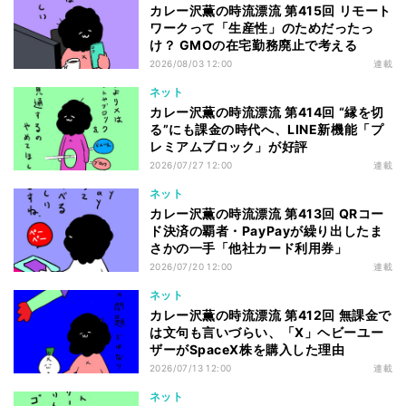
カレー沢薫の時流漂流 第415回 リモート
ワークって「生産性」のためだったっ
け？ GMOの在宅勤務廃止で考える
2026/08/03 12:00
連載
ネット
カレー沢薫の時流漂流 第414回 “縁を切
る”にも課金の時代へ、LINE新機能「プ
レミアムブロック」が好評
2026/07/27 12:00
連載
ネット
カレー沢薫の時流漂流 第413回 QRコー
ド決済の覇者・PayPayが繰り出したま
さかの一手「他社カード利用券」
2026/07/20 12:00
連載
ネット
カレー沢薫の時流漂流 第412回 無課金で
は文句も言いづらい、「X」ヘビーユー
ザーがSpaceX株を購入した理由
2026/07/13 12:00
連載
ネット