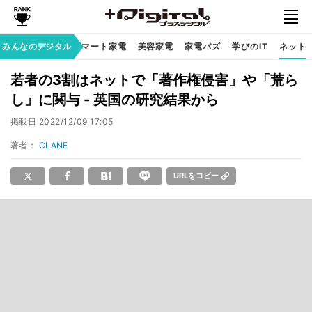
家族のデジタル
みんなのデジタル
スマート家電
美容家電
家電バズ
学びのIT
ネット
若者の3割はネットで「著作権侵害」や「荒ら
し」に関与 - 英国の研究結果から
掲載日
2022/12/09 17:05
著者：
CLANE
URLをコピー