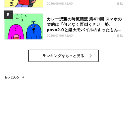
2026/06/08 12:00
連載
カレー沢薫の時流漂流 第411回 スマホの
契約は「何となく面倒くさい」勢、
povo2.0と楽天モバイルのすったもんだ
を眺める
2026/07/06 12:00
連載
ランキングをもっと見る
もっと見る