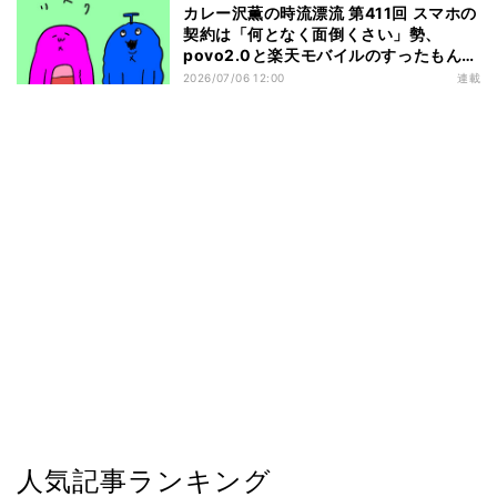
カレー沢薫の時流漂流 第411回 スマホの
契約は「何となく面倒くさい」勢、
povo2.0と楽天モバイルのすったもんだ
を眺める
2026/07/06 12:00
連載
人気記事ランキング