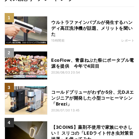
ウルトラファインバブルが発生するハン
ディ高圧洗浄機が話題、メリットを聞い
た
15時間前
レポート
EcoFlow、青森ねぶた祭にポータブル電
源を提供 今年で4回目
2026/08/03 20:54
コールドブリューがわずか5分、元DJIエ
ンジニアが開発した小型コーヒーマシン
「Brezi」
2026/07/30 13:45
【3COINS】薬剤不使用で家族にやさし
い！ スリコの「LEDライト付き虫対策音
波器」を使ってみた