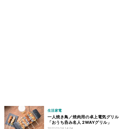
生活家電
一人焼き鳥／焼肉用の卓上電気グリル
「おうち呑み名人 2WAYグリル」
2022/11/16 14:04