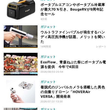
ポータブルエアコンやポータブル冷蔵庫
が最大70％引き、BougeRVが9周年記
念セール
4分前
ガジェット
ウルトラファインバブルが発生するハン
ディ高圧洗浄機が話題、メリットを聞い
た
14時間前
レポート
ガジェット
EcoFlow、青森ねぶた祭にポータブル電
源を提供 今年で4回目
2026/08/03 20:54
ガジェット
着脱式のジンバルカメラを搭載した異色
の自撮りドローン「HOVERAir
VERSA」開発発表
2026/07/31 13:00
ガジェット