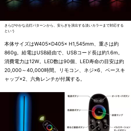
きらびやかな点灯パターンから、安らぎを演出する淡いカラーまで対応する
という
本体サイズはW405×D405× H1,545mm、重さは約
860g。給電はUSB経由で、USBコード長は約1.6m。
消費電力は12W。LED数は90個、LED寿命の目安は約
20,000～40,000時間。リモコン、ネジ×6、ベースキ
ャップ×2、六角レンチが付属する。