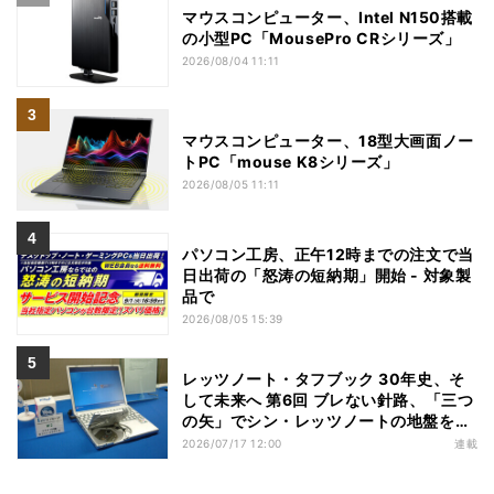
マウスコンピューター、Intel N150搭載
の小型PC「MousePro CRシリーズ」
2026/08/04 11:11
マウスコンピューター、18型大画面ノー
トPC「mouse K8シリーズ」
2026/08/05 11:11
パソコン工房、正午12時までの注文で当
日出荷の「怒涛の短納期」開始 - 対象製
品で
2026/08/05 15:39
レッツノート・タフブック 30年史、そ
して未来へ 第6回 ブレない針路、「三つ
の矢」でシン・レッツノートの地盤を築
く
2026/07/17 12:00
連載