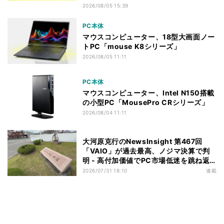
2026/08/05 15:39
PC本体
マウスコンピューター、18型大画面ノー
トPC「mouse K8シリーズ」
2026/08/05 11:11
PC本体
マウスコンピューター、Intel N150搭載
の小型PC「MousePro CRシリーズ」
2026/08/04 11:11
大河原克行のNewsInsight 第467回
「VAIO」が過去最高、ノジマ決算で判
明 - 高付加価値でPC市場低迷を跳ね返
す
2026/07/31 18:10
連載