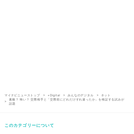
マイナビニューストップ
+Digital
みんなのデジタル
ネット
素敵？ 怖い？ 交際相手と「交際前にどれだけすれ違ったか」を検証する試みが
話題
このカテゴリーについて