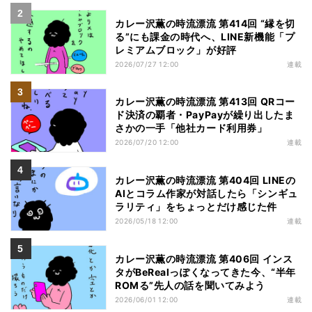
カレー沢薫の時流漂流 第414回 “縁を切
る”にも課金の時代へ、LINE新機能「プ
レミアムブロック」が好評
2026/07/27 12:00
連載
カレー沢薫の時流漂流 第413回 QRコー
ド決済の覇者・PayPayが繰り出したま
さかの一手「他社カード利用券」
2026/07/20 12:00
連載
カレー沢薫の時流漂流 第404回 LINEの
AIとコラム作家が対話したら「シンギュ
ラリティ」をちょっとだけ感じた件
2026/05/18 12:00
連載
カレー沢薫の時流漂流 第406回 インス
タがBeRealっぽくなってきた今、“半年
ROMる”先人の話を聞いてみよう
2026/06/01 12:00
連載