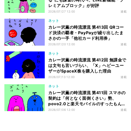
レミアムブロック」が好評
2026/07/27 12:00
連載
ネット
カレー沢薫の時流漂流 第413回 QRコー
ド決済の覇者・PayPayが繰り出したま
さかの一手「他社カード利用券」
2026/07/20 12:00
連載
ネット
カレー沢薫の時流漂流 第412回 無課金で
は文句も言いづらい、「X」ヘビーユー
ザーがSpaceX株を購入した理由
2026/07/13 12:00
連載
ネット
カレー沢薫の時流漂流 第411回 スマホの
契約は「何となく面倒くさい」勢、
povo2.0と楽天モバイルのすったもんだ
を眺める
2026/07/06 12:00
連載