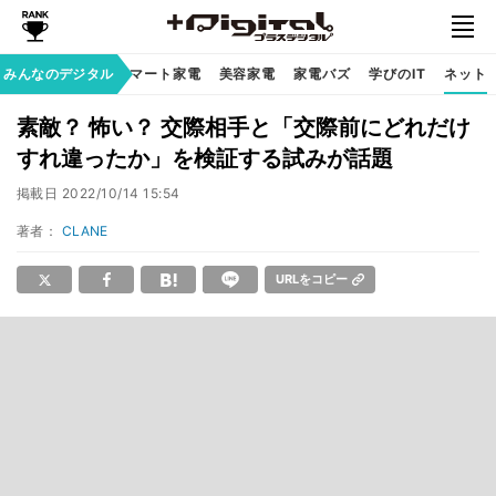
家族のデジタル
みんなのデジタル
スマート家電
美容家電
家電バズ
学びのIT
ネット
素敵？ 怖い？ 交際相手と「交際前にどれだけ
すれ違ったか」を検証する試みが話題
掲載日
2022/10/14 15:54
著者：
CLANE
URLをコピー