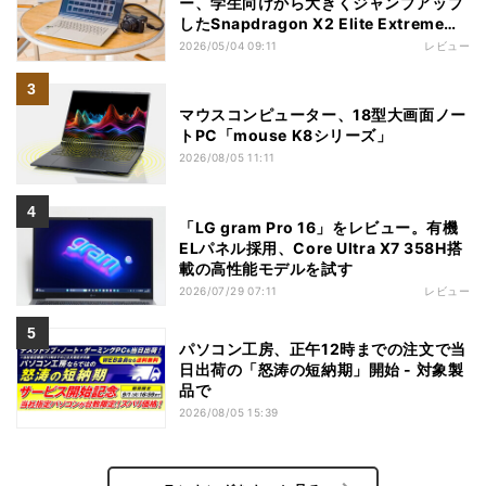
ー、学生向けから大きくジャンプアップ
したSnapdragon X2 Elite Extremeノ
ートPC
2026/05/04 09:11
レビュー
マウスコンピューター、18型大画面ノー
トPC「mouse K8シリーズ」
2026/08/05 11:11
「LG gram Pro 16」をレビュー。有機
ELパネル採用、Core Ultra X7 358H搭
載の高性能モデルを試す
2026/07/29 07:11
レビュー
パソコン工房、正午12時までの注文で当
日出荷の「怒涛の短納期」開始 - 対象製
品で
2026/08/05 15:39