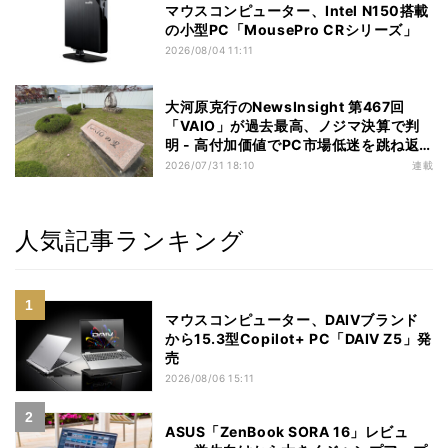
マウスコンピューター、Intel N150搭載
の小型PC「MousePro CRシリーズ」
2026/08/04 11:11
大河原克行のNewsInsight 第467回
「VAIO」が過去最高、ノジマ決算で判
明 - 高付加価値でPC市場低迷を跳ね返
す
2026/07/31 18:10
連載
人気記事ランキング
マウスコンピューター、DAIVブランド
から15.3型Copilot+ PC「DAIV Z5」発
売
2026/08/06 15:11
ASUS「ZenBook SORA 16」レビュ