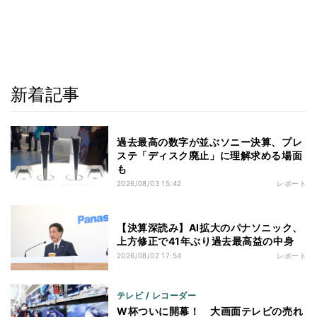
新着記事
過去最高の数字が並ぶソニー決算、プレ
ステ「ディスク廃止」に理解求める場面
も
2026/08/03 15:42
レポート
【決算深読み】AI拡大のパナソニック、
上方修正で41年ぶり過去最高益の中身
2026/08/02 17:54
レポート
テレビ / レコーダー
W杯ついに開幕！ 大画面テレビの売れ