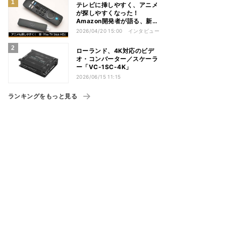
テレビに挿しやすく、アニメ
が探しやすくなった！
Amazon開発者が語る、新
「Fire TV Stick HD」の工
2026/04/20 15:00
インタビュー
夫
ローランド、4K対応のビデ
オ・コンバーター／スケーラ
ー「VC-1SC-4K」
2026/06/15 11:15
ランキングをもっと見る