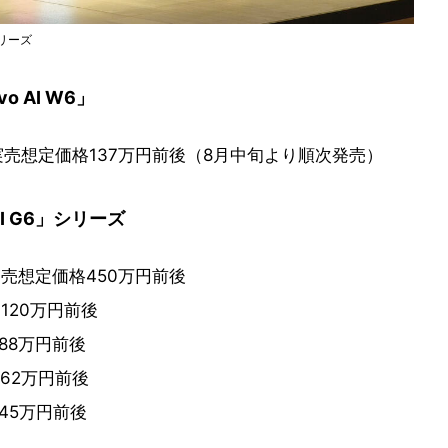
シリーズ
o AI W6」
……実売想定価格137万円前後（8月中旬より順次発売）
AI G6」シリーズ
…実売想定価格450万円前後
同120万円前後
同88万円前後
同62万円前後
同45万円前後