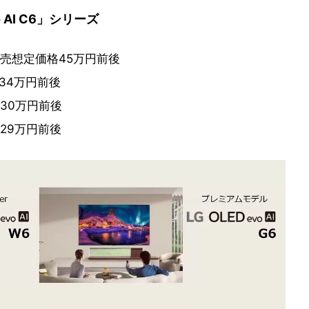
 AI C6」シリーズ
…実売想定価格45万円前後
同34万円前後
同30万円前後
同29万円前後