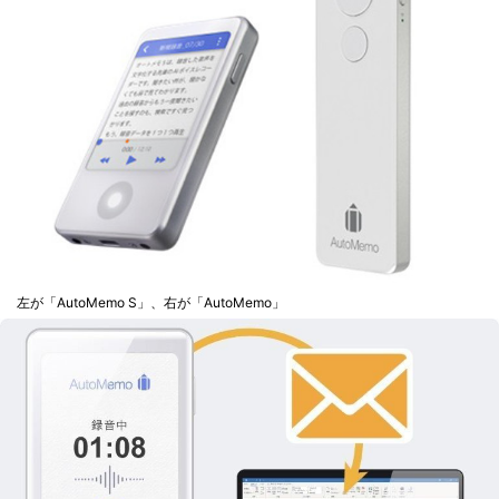
左が「AutoMemo S」、右が「AutoMemo」