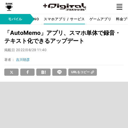
携帯キャリア
モバイル
MVNO
スマホアプリ / サービス
ゲームアプリ
料金プ
「AutoMemo」アプリ、スマホ単体で録音・
テキスト化できるアップデート
掲載日
2022/08/29 11:40
著者：
吉川朝彦
URLをコピー