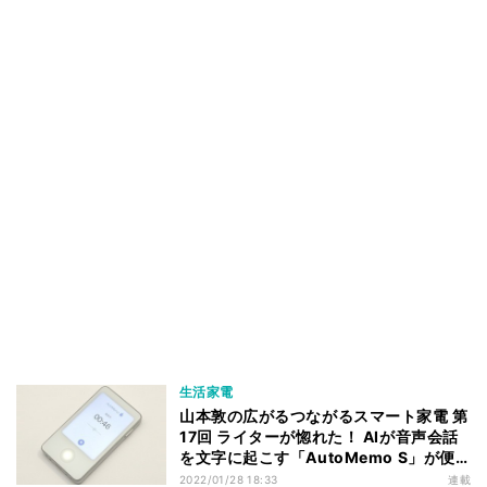
生活家電
山本敦の広がるつながるスマート家電 第
17回 ライターが惚れた！ AIが音声会話
を文字に起こす「AutoMemo S」が便
利
2022/01/28 18:33
連載