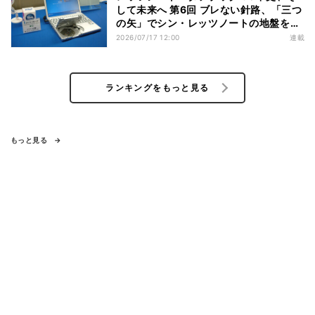
して未来へ 第6回 ブレない針路、「三つ
の矢」でシン・レッツノートの地盤を築
く
2026/07/17 12:00
連載
ランキングをもっと見る
もっと見る