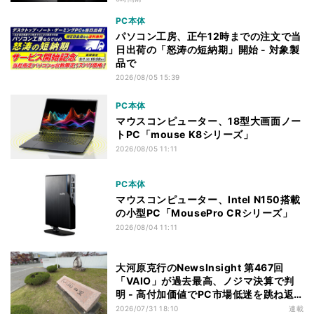
PC本体
パソコン工房、正午12時までの注文で当
日出荷の「怒涛の短納期」開始 - 対象製
品で
2026/08/05 15:39
PC本体
マウスコンピューター、18型大画面ノー
トPC「mouse K8シリーズ」
2026/08/05 11:11
PC本体
マウスコンピューター、Intel N150搭載
の小型PC「MousePro CRシリーズ」
2026/08/04 11:11
大河原克行のNewsInsight 第467回
「VAIO」が過去最高、ノジマ決算で判
明 - 高付加価値でPC市場低迷を跳ね返
す
2026/07/31 18:10
連載