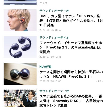
20分前
サウンド / オーディオ
CMF、カフ型イヤホン「Clip Pro」発
表 3点支持と操作ダイヤルを採用、8月
15日発売
2026/08/05 06:57
サウンド / オーディオ
ファーウェイ、イヤーカフ型旗艦イヤホ
ン「FreeClip 2 S」のMakuake先行販
売開始
2026/07/30 19:45
HUAWEI
ケースを開ける瞬間から特別に 宝石箱の
ような「HUAWEI FreeClip 2 S」
2026/07/30 10:00
- PR -
サウンド / オーディオ
スマホ全盛でも広がるDAPの世界、一番
人気は「Snowsky DISC」 - 古田雄介の
家電トレンド通信