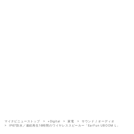
マイナビニューストップ
+Digital
家電
サウンド / オーディオ
IP67防水／連続再生16時間のワイヤレススピーカー「EarFun UBOOM L」