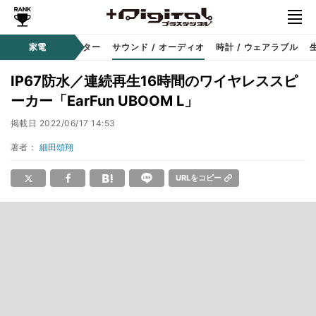
コーダー
家電
プロジェクター
サウンド / オーディオ
時計 / ウェアラブル
IP67防水／連続再生16時間のワイヤレススピ
ーカー「EarFun UBOOM L」
掲載日
2022/06/17 14:53
著者：
細田頌翔
URLをコピー