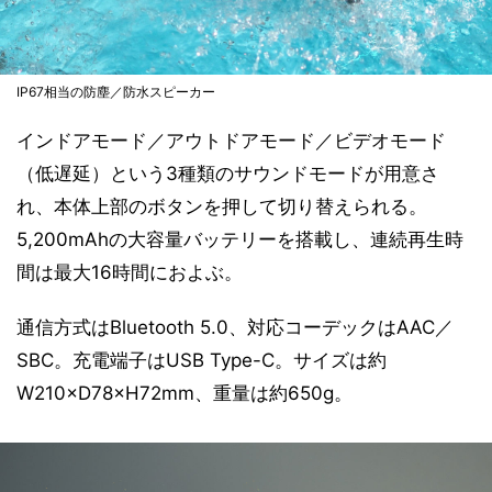
IP67相当の防塵／防水スピーカー
インドアモード／アウトドアモード／ビデオモード
（低遅延）という3種類のサウンドモードが用意さ
れ、本体上部のボタンを押して切り替えられる。
5,200mAhの大容量バッテリーを搭載し、連続再生時
間は最大16時間におよぶ。
通信方式はBluetooth 5.0、対応コーデックはAAC／
SBC。充電端子はUSB Type-C。サイズは約
W210×D78×H72mm、重量は約650g。