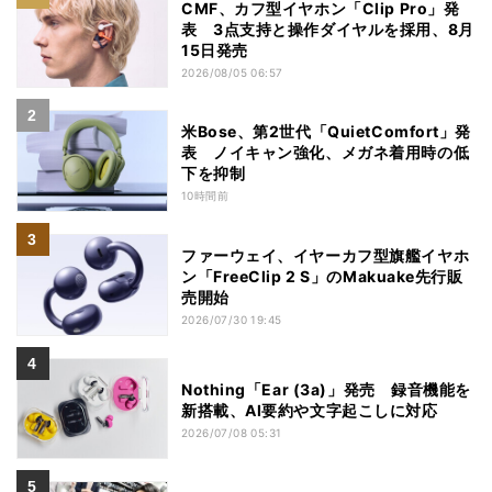
CMF、カフ型イヤホン「Clip Pro」発
表 3点支持と操作ダイヤルを採用、8月
15日発売
2026/08/05 06:57
米Bose、第2世代「QuietComfort」発
表 ノイキャン強化、メガネ着用時の低
下を抑制
10時間前
ファーウェイ、イヤーカフ型旗艦イヤホ
ン「FreeClip 2 S」のMakuake先行販
売開始
2026/07/30 19:45
Nothing「Ear (3a)」発売 録音機能を
新搭載、AI要約や文字起こしに対応
2026/07/08 05:31