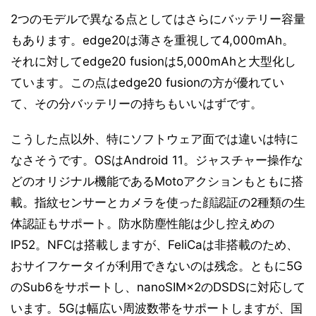
2つのモデルで異なる点としてはさらにバッテリー容量
もあります。edge20は薄さを重視して4,000mAh。
それに対してedge20 fusionは5,000mAhと大型化し
ています。この点はedge20 fusionの方が優れてい
て、その分バッテリーの持ちもいいはずです。
こうした点以外、特にソフトウェア面では違いは特に
なさそうです。OSはAndroid 11。ジャスチャー操作な
どのオリジナル機能であるMotoアクションもともに搭
載。指紋センサーとカメラを使った顔認証の2種類の生
体認証もサポート。防水防塵性能は少し控えめの
IP52。NFCは搭載しますが、FeliCaは非搭載のため、
おサイフケータイが利用できないのは残念。ともに5G
のSub6をサポートし、nanoSIM×2のDSDSに対応して
います。5Gは幅広い周波数帯をサポートしますが、国