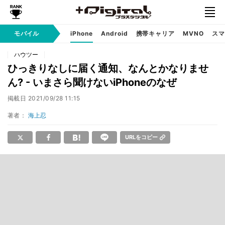
モバイル
iPhone
Android
携帯キャリア
MVNO
スマ
ハウツー
ひっきりなしに届く通知、なんとかなりませ
ん? - いまさら聞けないiPhoneのなぜ
掲載日
2021/09/28 11:15
著者：
海上忍
URLをコピー