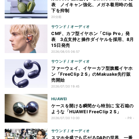
表 ノイキャン強化、メガネ着用時の低
下を抑制
20分前
サウンド / オーディオ
CMF、カフ型イヤホン「Clip Pro」発
表 3点支持と操作ダイヤルを採用、8月
15日発売
2026/08/05 06:57
サウンド / オーディオ
ファーウェイ、イヤーカフ型旗艦イヤホ
ン「FreeClip 2 S」のMakuake先行販
売開始
2026/07/30 19:45
HUAWEI
ケースを開ける瞬間から特別に 宝石箱の
ような「HUAWEI FreeClip 2 S」
2026/07/30 10:00
- PR -
サウンド / オーディオ
スマホ全盛でも広がるDAPの世界、一番