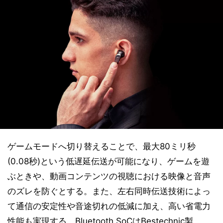
ゲームモードへ切り替えることで、最大80ミリ秒
(0.08秒)という低遅延伝送が可能になり、ゲームを遊
ぶときや、動画コンテンツの視聴における映像と音声
のズレを防ぐとする。また、左右同時伝送技術によっ
て通信の安定性や音途切れの低減に加え、高い省電力
性能も実現する。Bluetooth SoCはBestechnic製。