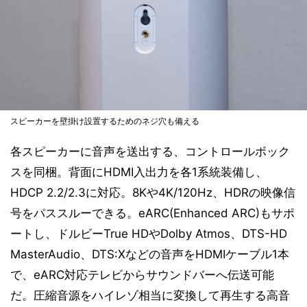
スピーカーを壁掛け設置するためのネジ穴も備える
各スピーカーに音声を送出する、コントロールボック
スを同梱。背面にHDMI入出力を各1系統装備し、
HDCP 2.2/2.3に対応。8Kや4K/120Hz、HDRの映像信
号をパススルーできる。eARC(Enhanced ARC)もサポ
ートし、ドルビーTrue HDやDolby Atmos、DTS-HD
MasterAudio、DTS:Xなどの音声をHDMIケーブル1本
で、eARC対応テレビからサウンドバーへ伝送可能
だ。圧縮音源をハイレゾ相当に変換して再生する高音