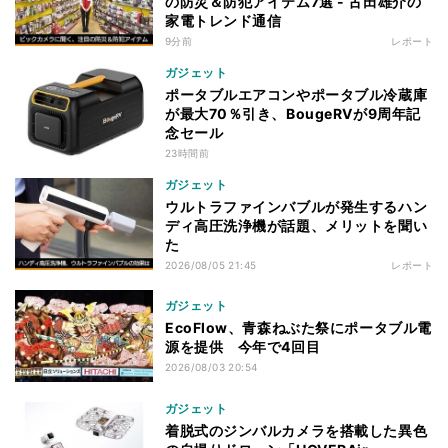
の防災＆防犯アイテム7選 - 古田雄介の
家電トレンド通信
9分前
レポート
ガジェット
ポータブルエアコンやポータブル冷蔵庫
が最大70％引き、BougeRVが9周年記
念セール
23時間前
ガジェット
ウルトラファインバブルが発生するハン
ディ高圧洗浄機が話題、メリットを聞い
た
2026/08/05 21:45
レポート
ガジェット
EcoFlow、青森ねぶた祭にポータブル電
源を提供 今年で4回目
2026/08/03 20:54
ガジェット
着脱式のジンバルカメラを搭載した異色