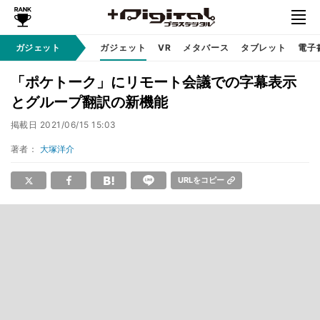
ガジェット
ガジェット
VR
メタバース
タブレット
電子
「ポケトーク」にリモート会議での字幕表示
とグループ翻訳の新機能
掲載日
2021/06/15 15:03
著者：
大塚洋介
URLをコピー