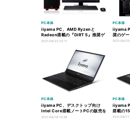
PC本体
PC本体
iiyama PC、AMD Ryzenと
iiyam
Radeon搭載の『DiRT 5』推奨ゲ
奨のゲー
ーミングPC
2021/04/20
2021/04/20 20:11
PC本体
PC本体
iiyama PC、デスクトップ向け
iiyama
Intel Core搭載ノートPCの販売を
搭載の1
再開
2021/04/11
2021/04/18 10:00