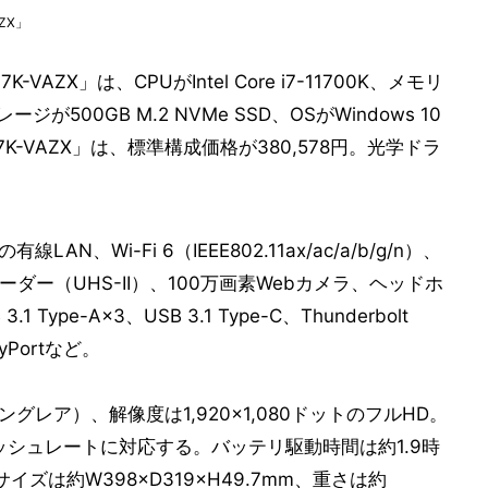
AZX」
-VAZX」は、CPUがIntel Core i7-11700K、メモリ
ージが500GB M.2 NVMe SSD、OSがWindows 10
4-117K-VAZX」は、標準構成価格が380,578円。光学ドラ
AN、Wi-Fi 6（IEEE802.11ax/ac/a/b/g/n）、
カードリーダー（UHS-II）、100万画素Webカメラ、ヘッドホ
pe-A×3、USB 3.1 Type-C、Thunderbolt
ayPortなど。
グレア）、解像度は1,920×1,080ドットのフルHD。
リフレッシュレートに対応する。バッテリ駆動時間は約1.9時
ズは約W398×D319×H49.7mm、重さは約