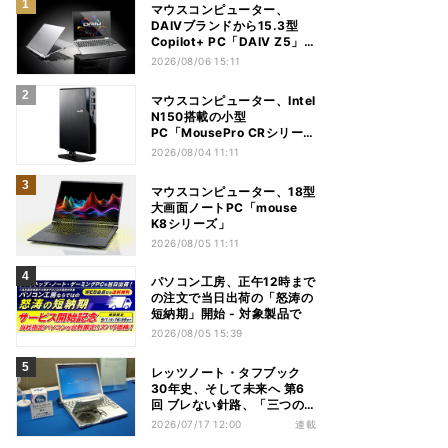
マウスコンピューター、
DAIVブランドから15.3型
Copilot+ PC「DAIV Z5」
発売
2026/08/06 15:11
マウスコンピューター、Intel
N150搭載の小型
PC「MousePro CRシリー
ズ」
2026/08/04 11:11
マウスコンピューター、18型
大画面ノートPC「mouse
K8シリーズ」
2026/08/05 11:11
パソコン工房、正午12時まで
の注文で当日出荷の「怒涛の
短納期」開始 - 対象製品で
2026/08/05 15:39
レッツノート・タフブック
30年史、そして未来へ 第6
回 ブレない針路、「三つの
矢」でシン・レッツノートの
2026/07/17 12:00
連載
地盤を築く