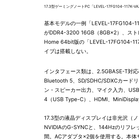
17.3型ゲーミングノートPC「LEVEL-17FG104-117K-V
基本モデルの一例「LEVEL-17FG104-117K
がDDR4-3200 16GB（8GB×2）、ストレ
Home 64bit版の「LEVEL-17FG10
イブは搭載しない。
インタフェース類は、2.5GBASE-T対応の有線L
Bluetooth 5、SD/SDHC/SDXC
ン・スピーカー出力、マイク入力、USB 3.1 Ty
4（USB Type-C）、HDMI、MiniDispl
17.3型の液晶ディスプレイは非光沢（ノン
NVIDIAのG-SYNCと、144Hzの
間。ACアダプタ×2個を使用する。本体サイ