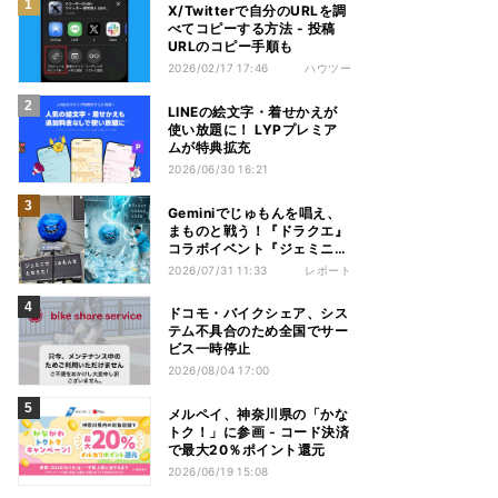
X/Twitterで自分のURLを調
べてコピーする方法 - 投稿
URLのコピー手順も
2026/02/17 17:46
ハウツー
LINEの絵文字・着せかえが
使い放題に！ LYPプレミア
ムが特典拡充
2026/06/30 16:21
Geminiでじゅもんを唱え、
まものと戦う！『ドラクエ』
コラボイベント『ジェミニク
エスト』を体験してきた
2026/07/31 11:33
レポート
ドコモ・バイクシェア、シス
テム不具合のため全国でサー
ビス一時停止
2026/08/04 17:00
メルペイ、神奈川県の「かな
トク！」に参画 - コード決済
で最大20％ポイント還元
2026/06/19 15:08