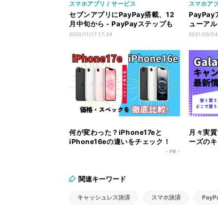
スマホアプリ / サービス
スマホアプ
セブンアプリにPayPay搭載、12
PayP
月中旬から - PayPayステップも
ューアル
対象に
の新しい
2020/11/17 17:24
2021/03/04
何が変わった？iPhone17eと
月々実質1
iPhone16eの違いをチェック！
ーズのキ
ク！
- PR -
関連キーワード
キャッシュレス決済
スマホ決済
PayP