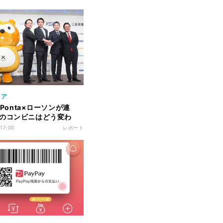
リア
Y×Ponta×ローソンが連
のコンビニはどう変わ
 17:00
レポート