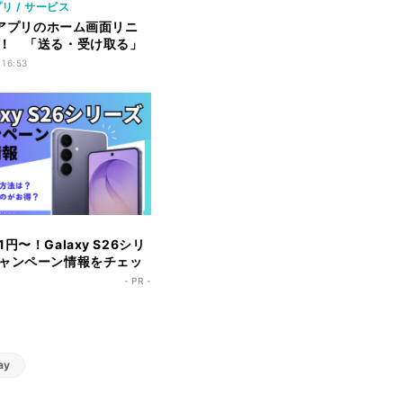
リ / サービス
ayアプリのホーム画面リニ
！ 「送る・受け取る」
機能も
 16:53
円〜！Galaxy S26シリ
ャンペーン情報をチェッ
- PR -
ay