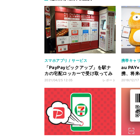
スマホアプリ / サービス
携帯キャ
「PayPayピックアップ」を駅ナ
au PA
カの宅配ロッカーで受け取ってみ
携、将来
た
る？
2021/04/25 12:05
レポート
2019/12/17