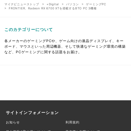
マイナビニューストップ
+Digital
パソコン
ゲーミングPC
FRONTIER、Radeon RX 6700 XTを搭載するBTO PC 3機種
このカテゴリーについて
各メーカーのゲーミングPCや、ゲーム向けの液晶ディスプレイ、キー
ボード、マウスといった周辺機器、そして快適なゲーミング環境の構築
など、PCゲーミングに関する話題をお届け。
サイトインフォメーション
お知らせ
利用規約