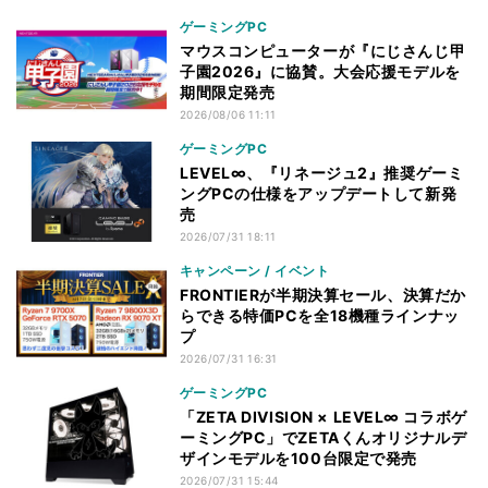
ゲーミングPC
マウスコンピューターが『にじさんじ甲
子園2026』に協賛。大会応援モデルを
期間限定発売
2026/08/06 11:11
ゲーミングPC
LEVEL∞、『リネージュ2』推奨ゲーミ
ングPCの仕様をアップデートして新発
売
2026/07/31 18:11
キャンペーン / イベント
FRONTIERが半期決算セール、決算だか
らできる特価PCを全18機種ラインナッ
プ
2026/07/31 16:31
ゲーミングPC
「ZETA DIVISION × LEVEL∞ コラボゲ
ーミングPC」でZETAくんオリジナルデ
ザインモデルを100台限定で発売
2026/07/31 15:44