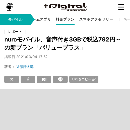
リ / サービス
モバイル
ゲームアプリ
料金プラン
スマホアクセサリー
Spo
レポート
nuroモバイル、音声付き3GBで税込792円～
の新プラン「バリュープラス」
掲載日
2021/03/04 17:52
著者：
近藤謙太郎
URLをコピー