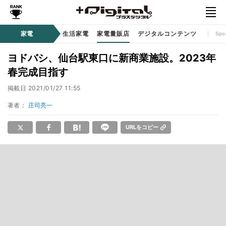
時計 / ウェアラブル
家電
生活家電
家電量販店
デジタルコンテンツ
Spo
ヨドバシ、仙台駅東口に新商業施設。2023年
春完成目指す
掲載日
2021/01/27 11:55
著者：
庄司亮一
URLをコピー