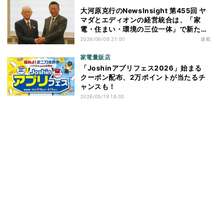
大河原克行のNewsInsight 第455回 ヤ
マダとエディオンの経営統合は、「家
電・住まい・環境の三位一体」で新たな
価値創造へ
2026/06/08 21:00
連載
家電量販店
「Joshinアプリフェス2026」始まる
クーポン配布、2万ポイントが当たるチ
ャンスも！
2026/05/19 18:00