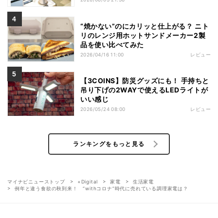
“焼かない”のにカリッと仕上がる？ ニト
リのレンジ用ホットサンドメーカー2製
品を使い比べてみた
2026/04/16 11:00
レビュー
【3COINS】防災グッズにも！ 手持ちと
吊り下げの2WAYで使えるLEDライトが
いい感じ
2026/05/24 08:00
レビュー
ランキングをもっと見る
マイナビニューストップ
+Digital
家電
生活家電
例年と違う食欲の秋到来！ “withコロナ”時代に売れている調理家電は？