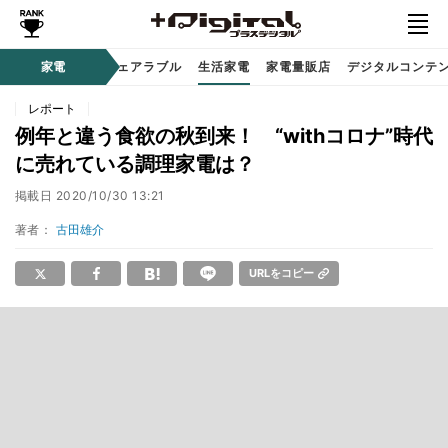
オーディオ
家電
時計 / ウェアラブル
生活家電
家電量販店
デジタルコンテ
レポート
例年と違う食欲の秋到来！ “withコロナ”時代
に売れている調理家電は？
掲載日
2020/10/30 13:21
著者：
古田雄介
URLをコピー