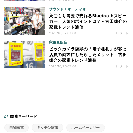
サウンド / オーディオ
巣ごもり需要で売れるBluetoothスピー
カー、人気のポイントは？ - 古田雄介の
家電トレンド通信
2020/10/07 07:00
レポート
家電量販店
ビックカメラ店頭の「電子棚札」が客と
店員の両方にもたらしたメリット - 古田
雄介の家電トレンド通信
2020/10/23 07:00
レポート
関連キーワード
白物家電
キッチン家電
ホームベーカリー