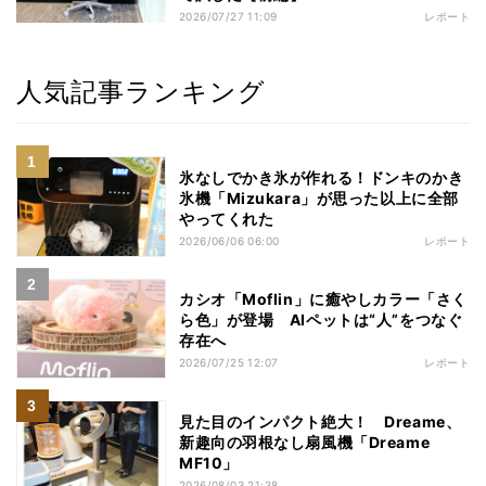
2026/07/27 11:09
レポート
人気記事ランキング
氷なしでかき氷が作れる！ドンキのかき
氷機「Mizukara」が思った以上に全部
やってくれた
2026/06/06 06:00
レポート
カシオ「Moflin」に癒やしカラー「さく
ら色」が登場 AIペットは“人”をつなぐ
存在へ
2026/07/25 12:07
レポート
見た目のインパクト絶大！ Dreame、
新趣向の羽根なし扇風機「Dreame
MF10」
2026/08/03 21:38