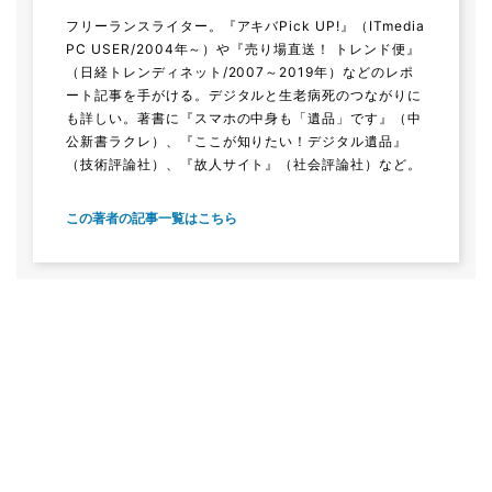
フリーランスライター。『アキバPick UP!』（ITmedia
PC USER/2004年～）や『売り場直送！ トレンド便』
（日経トレンディネット/2007～2019年）などのレポ
ート記事を手がける。デジタルと生老病死のつながりに
も詳しい。著書に『スマホの中身も「遺品」です』（中
公新書ラクレ）、『ここが知りたい！デジタル遺品』
（技術評論社）、『故人サイト』（社会評論社）など。
この著者の記事一覧はこちら