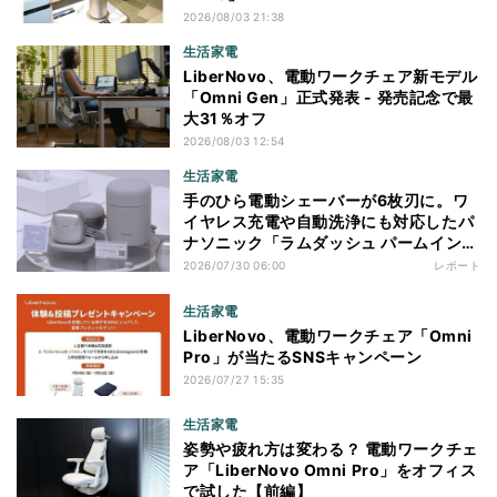
2026/08/03 21:38
生活家電
LiberNovo、電動ワークチェア新モデル
「Omni Gen」正式発表 - 発売記念で最
大31％オフ
2026/08/03 12:54
生活家電
手のひら電動シェーバーが6枚刃に。ワ
イヤレス充電や自動洗浄にも対応したパ
ナソニック「ラムダッシュ パームイン
プロ」を体験
2026/07/30 06:00
レポート
生活家電
LiberNovo、電動ワークチェア「Omni
Pro」が当たるSNSキャンペーン
2026/07/27 15:35
生活家電
姿勢や疲れ方は変わる？ 電動ワークチェ
ア「LiberNovo Omni Pro」をオフィス
で試した【前編】