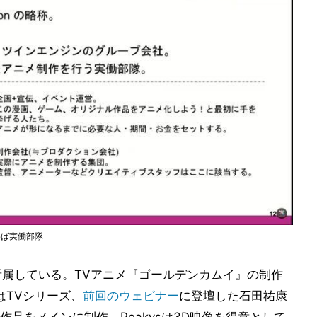
わば実働部隊
所属している。TVアニメ『ゴールデンカムイ』の制作
eはTVシリーズ、
前回のウェビナー
に登壇した石田祐康