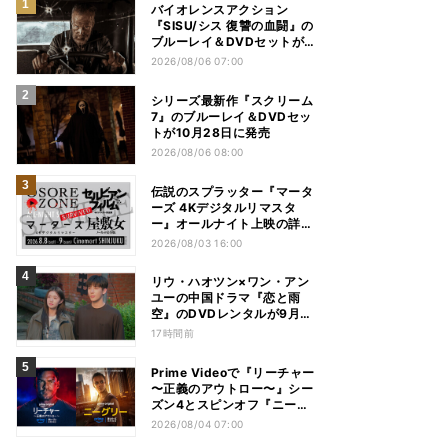
バイオレンスアクション
『SISU/シス 復讐の血闘』の
ブルーレイ＆DVDセットが
12月2日に発売
2026/08/06 07:00
シリーズ最新作『スクリーム
7』のブルーレイ＆DVDセッ
トが10月28日に発売
2026/08/06 08:00
伝説のスプラッター『マータ
ーズ 4Kデジタルリマスタ
ー』オールナイト上映の詳細
が発表
2026/08/03 16:00
リウ・ハオツン×ワン・アン
ユーの中国ドラマ『恋と雨
空』のDVDレンタルが9月2
日より開始
17時間前
Prime Videoで『リーチャー
〜正義のアウトロー〜』シー
ズン4とスピンオフ『ニーグ
リー』の配信が決定
2026/08/04 07:00