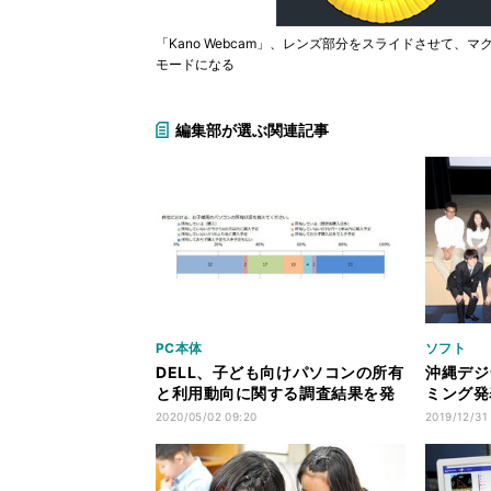
「Kano Webcam」、レンズ部分をスライドさせて
モードになる
編集部が選ぶ関連記事
PC本体
ソフト
DELL、子ども向けパソコンの所有
沖縄デジ
と利用動向に関する調査結果を発
ミング発
表
育を」の
2020/05/02 09:20
2019/12/31