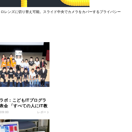
、マクロレンズに切り替え可能。スライド中央でカメラをカバーするプライバシー
ラボ：こどもITプログラ
表会 「すべての人にIT教
思い
 09:00
レポート