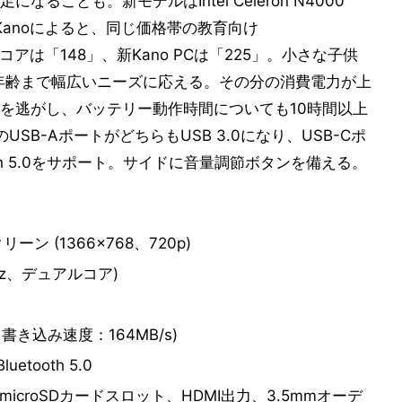
ことも。新モデルはIntel Celeron N4000
。Kanoによると、同じ価格帯の教育向け
CPUスコアは「148」、新Kano PCは「225」。小さな子供
年齢まで幅広いニーズに応える。その分の消費電力が上
を逃がし、バッテリー動作時間についても10時間以上
B-AポートがどちらもUSB 3.0になり、USB-Cポ
oth 5.0をサポート。サイドに音量調節ボタンを備える。
ン (1366×768、720p)
10GHz、デュアルコア)
書き込み速度：164MB/s)
uetooth 5.0
1、microSDカードスロット、HDMI出力、3.5mmオーデ