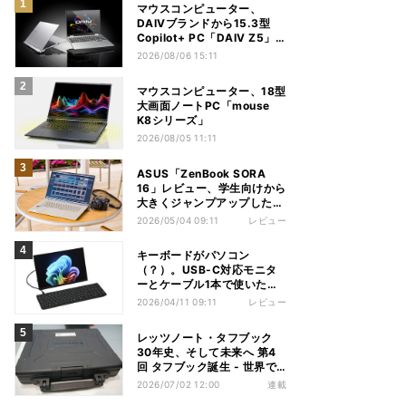
マウスコンピューター、
DAIVブランドから15.3型
Copilot+ PC「DAIV Z5」
発売
2026/08/06 15:11
マウスコンピューター、18型
大画面ノートPC「mouse
K8シリーズ」
2026/08/05 11:11
ASUS「ZenBook SORA
16」レビュー、学生向けから
大きくジャンプアップした
Snapdragon X2 Elite
2026/05/04 09:11
レビュー
ExtremeノートPC
キーボードがパソコン
（？）。USB-C対応モニタ
ーとケーブル1本で使いたい
HP「EliteBoard G1a」レビ
2026/04/11 09:11
レビュー
ュー
レッツノート・タフブック
30年史、そして未来へ 第4
回 タフブック誕生 - 世界で
評価される「堅牢な道具」、
2026/07/02 12:00
連載
はじまりは海外だった