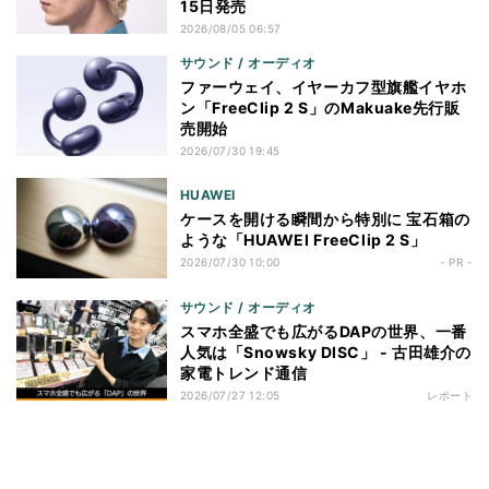
15日発売
2026/08/05 06:57
サウンド / オーディオ
ファーウェイ、イヤーカフ型旗艦イヤホ
ン「FreeClip 2 S」のMakuake先行販
売開始
2026/07/30 19:45
HUAWEI
ケースを開ける瞬間から特別に 宝石箱の
ような「HUAWEI FreeClip 2 S」
2026/07/30 10:00
- PR -
サウンド / オーディオ
スマホ全盛でも広がるDAPの世界、一番
人気は「Snowsky DISC」 - 古田雄介の
家電トレンド通信
2026/07/27 12:05
レポート