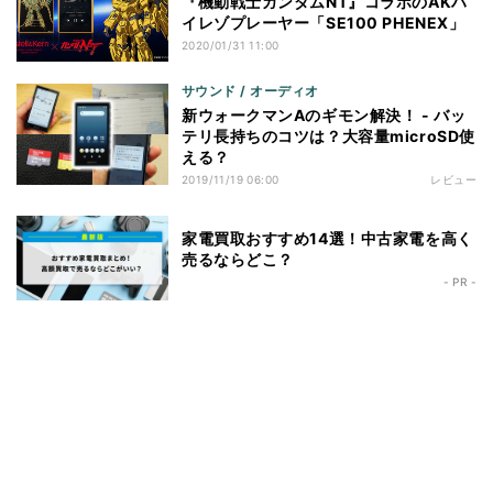
『機動戦士ガンダムNT』コラボのAKハ
イレゾプレーヤー「SE100 PHENEX」
2020/01/31 11:00
サウンド / オーディオ
新ウォークマンAのギモン解決！ - バッ
テリ長持ちのコツは？大容量microSD使
える？
2019/11/19 06:00
レビュー
家電買取おすすめ14選！中古家電を高く
売るならどこ？
- PR -