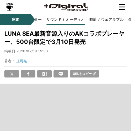
コーダー
家電
プロジェクター
サウンド / オーディオ
時計 / ウェアラブル
LUNA SEA最新音源入りのAKコラボプレーヤ
ー、500台限定で3月10日発売
掲載日
2020/02/19 19:33
著者：
庄司亮一
URLをコピー