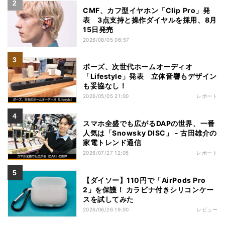
CMF、カフ型イヤホン「Clip Pro」発
表 3点支持と操作ダイヤルを採用、8月
15日発売
2026/08/05 06:57
ボーズ、次世代ホームオーディオ
「Lifestyle」発表 立体音響もデザイン
も妥協なし！
2026/05/05 21:00
レポート
スマホ全盛でも広がるDAPの世界、一番
人気は「Snowsky DISC」 - 古田雄介の
家電トレンド通信
2026/07/27 12:05
レポート
【ダイソー】110円で「AirPods Pro
2」を保護！ カラビナ付きシリコンケー
スを試してみた
2026/06/26 19:00
レビュー