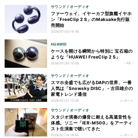
サウンド / オーディオ
ファーウェイ、イヤーカフ型旗艦イヤホ
ン「FreeClip 2 S」のMakuake先行販
売開始
2026/07/30 19:45
HUAWEI
ケースを開ける瞬間から特別に 宝石箱の
ような「HUAWEI FreeClip 2 S」
2026/07/30 10:00
- PR -
サウンド / オーディオ
スマホ全盛でも広がるDAPの世界、一番
人気は「Snowsky DISC」 - 古田雄介の
家電トレンド通信
2026/07/27 12:05
レポート
サウンド / オーディオ
スタジオ演奏の爆音に耐える高遮音性を
体感。ソニー「IER-M500」をアーティ
スト生演奏で聴いてきた
2026/07/16 16:55
レポート