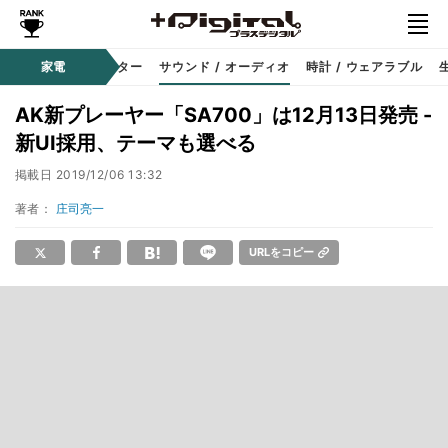
コーダー
家電
プロジェクター
サウンド / オーディオ
時計 / ウェアラブル
AK新プレーヤー「SA700」は12月13日発売 -
新UI採用、テーマも選べる
掲載日
2019/12/06 13:32
著者：
庄司亮一
URLをコピー