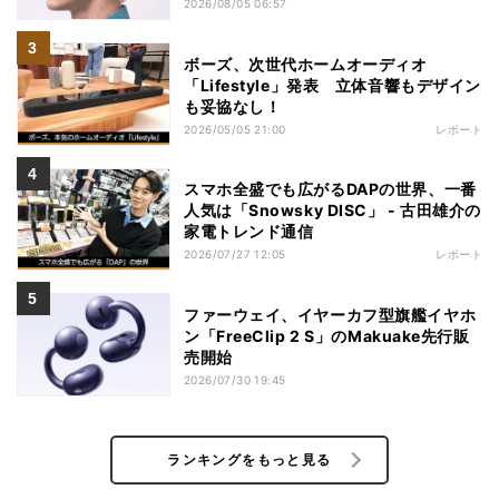
2026/08/05 06:57
ボーズ、次世代ホームオーディオ
「Lifestyle」発表 立体音響もデザイン
も妥協なし！
2026/05/05 21:00
レポート
スマホ全盛でも広がるDAPの世界、一番
人気は「Snowsky DISC」 - 古田雄介の
家電トレンド通信
2026/07/27 12:05
レポート
ファーウェイ、イヤーカフ型旗艦イヤホ
ン「FreeClip 2 S」のMakuake先行販
売開始
2026/07/30 19:45
ランキングをもっと見る