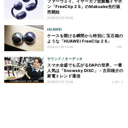
ファーウェイ、イヤーカフ型旗艦イヤホ
ン「FreeClip 2 S」のMakuake先行販
売開始
2026/07/30 19:45
HUAWEI
ケースを開ける瞬間から特別に 宝石箱の
ような「HUAWEI FreeClip 2 S」
2026/07/30 10:00
- PR -
サウンド / オーディオ
スマホ全盛でも広がるDAPの世界、一番
人気は「Snowsky DISC」 - 古田雄介の
家電トレンド通信
2026/07/27 12:05
レポート