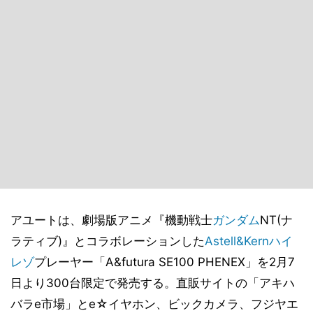
アユートは、劇場版アニメ『機動戦士
ガンダム
NT(ナ
ラティブ)』とコラボレーションした
Astell&Kern
ハイ
レゾ
プレーヤー「A&futura SE100 PHENEX」を2月7
日より300台限定で発売する。直販サイトの「アキハ
バラe市場」とe☆イヤホン、ビックカメラ、フジヤエ