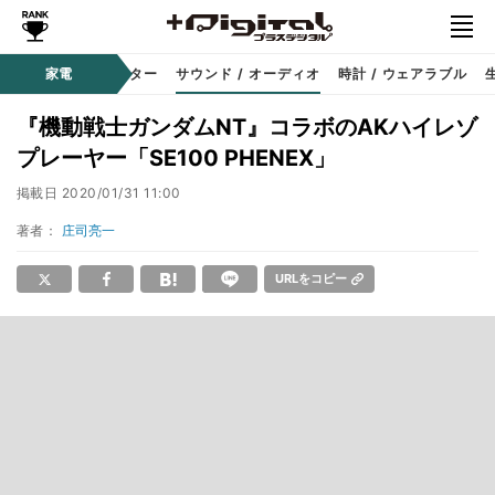
コーダー
家電
プロジェクター
サウンド / オーディオ
時計 / ウェアラブル
『機動戦士ガンダムNT』コラボのAKハイレゾ
プレーヤー「SE100 PHENEX」
掲載日
2020/01/31 11:00
著者：
庄司亮一
URLをコピー