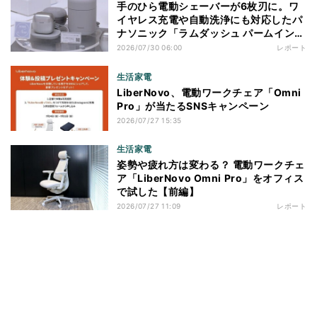
手のひら電動シェーバーが6枚刃に。ワ
イヤレス充電や自動洗浄にも対応したパ
ナソニック「ラムダッシュ パームイン
プロ」を体験
2026/07/30 06:00
レポート
生活家電
LiberNovo、電動ワークチェア「Omni
Pro」が当たるSNSキャンペーン
2026/07/27 15:35
生活家電
姿勢や疲れ方は変わる？ 電動ワークチェ
ア「LiberNovo Omni Pro」をオフィス
で試した【前編】
2026/07/27 11:09
レポート