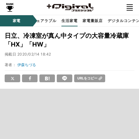
オーディオ
家電
時計 / ウェアラブル
生活家電
家電量販店
デジタルコンテ
日立、冷凍室が真ん中タイプの大容量冷蔵庫
「HX」「HW」
掲載日
2020/02/14 18:42
著者：
伊森ちづる
URLをコピー