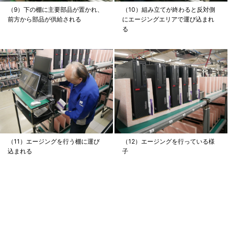
（9）下の棚に主要部品が置かれ、
（10）組み立てが終わると反対側
前方から部品が供給される
にエージングエリアで運び込まれ
る
（11）エージングを行う棚に運び
（12）エージングを行っている様
込まれる
子