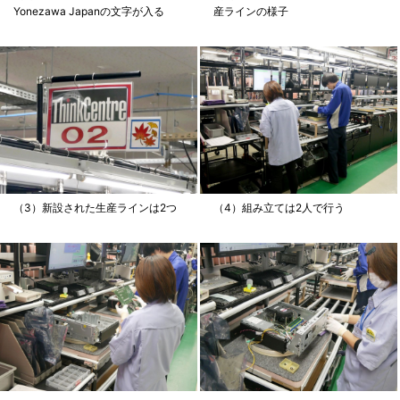
Yonezawa Japanの文字が入る
産ラインの様子
（3）新設された生産ラインは2つ
（4）組み立ては2人で行う