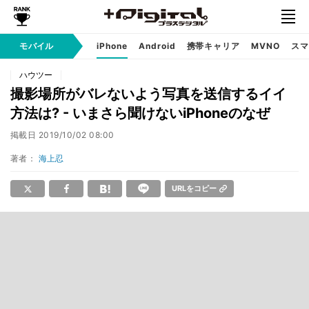
モバイル
iPhone
Android
携帯キャリア
MVNO
スマ
ハウツー
撮影場所がバレないよう写真を送信するイイ
方法は? - いまさら聞けないiPhoneのなぜ
掲載日
2019/10/02 08:00
著者：
海上忍
URLをコピー