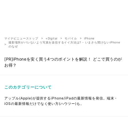
マイナビニューストップ
+Digital
モバイル
iPhone
撮影場所がバレないよう写真を送信するイイ方法は? - いまさら聞けないiPhone
のなぜ
[PR]iPhoneを安く買う4つのポイントを解説！ どこで買うのが
お得？
このカテゴリーについて
アップル(Apple)が提供するiPhone/iPadの最新情報を発信。端末・
iOSの最新情報だけでなく使い方(ハウツー)も。