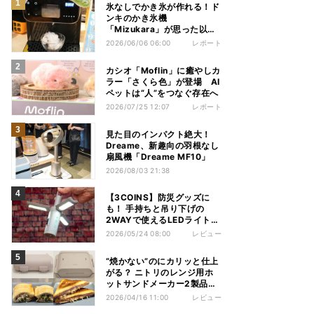
氷なしでかき氷が作れる！ド
ンキのかき氷機
「Mizukara」が思った以上
に全部やってくれた
2026/06/06 06:00
レポート
カシオ「Moflin」に癒やしカ
ラー「さくら色」が登場 AI
ペットは“人”をつなぐ存在へ
2026/07/25 12:07
レポート
見た目のインパクト絶大！
Dreame、新趣向の羽根なし
扇風機「Dreame MF10」
2026/08/03 21:38
【3COINS】防災グッズに
も！ 手持ちと吊り下げの
2WAYで使えるLEDライトが
いい感じ
2026/05/24 08:00
レビュー
“焼かない”のにカリッと仕上
がる？ ニトリのレンジ用ホ
ットサンドメーカー2製品を
使い比べてみた
2026/04/16 11:00
レビュー